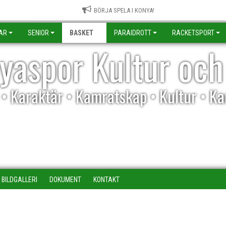
BÖRJA SPELA I KONYA!
AR
SENIOR
BASKET
PARAIDROTT
RACKETSPORT
yaspor Kultur och
l • Karaktär • Kamratskap • Kultur • K
BILDGALLERI
DOKUMENT
KONTAKT