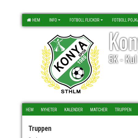
HEM
INFO
FOTBOLL FLICKOR
FOTBOLL POJK
Kon
5K - Ku
HEM
NYHETER
KALENDER
MATCHER
TRUPPEN
Truppen