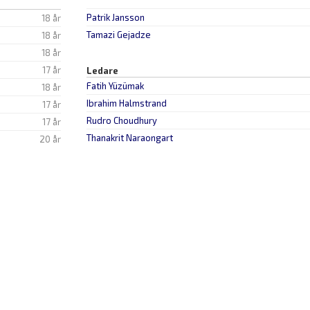
Patrik Jansson
18 år
Tamazi Gejadze
18 år
18 år
17 år
Ledare
Fatih Yüzümak
18 år
Ibrahim Halmstrand
17 år
Rudro Choudhury
17 år
Thanakrit Naraongart
20 år