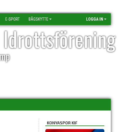
E-SPORT
BÅGSKYTTE
LOGGA IN
 Idrottsförening
amp
KONYASPOR KIF