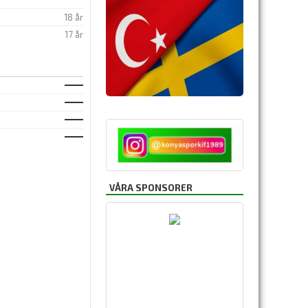
18 år
17 år
VÅRA SPONSORER