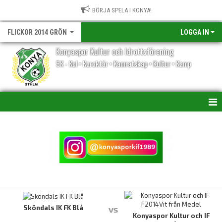
BÖRJA SPELA I KONYA!
FLICKOR 2014 GRÖN
LOGGA IN
Konyaspor Kultur och Idrottsförening
5K - Kul • Karaktär • Kamratskap • Kultur • Kamp
HEM
NYHETER
KALENDER
MATCHER
TRUPPEN
Sköndals IK FK Blå
vs
Konyaspor Kultur och IF