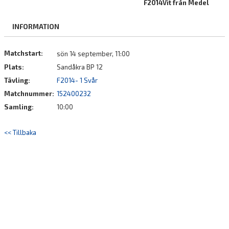
F2014Vit från Medel
BILDGALLERI
INFORMATION
DOKUMENT
KONTAKT
Matchstart:
sön 14 september, 11:00
Plats:
Sandåkra BP 12
Tävling:
F2014- 1 Svår
Matchnummer:
152400232
Samling:
10:00
<< Tillbaka