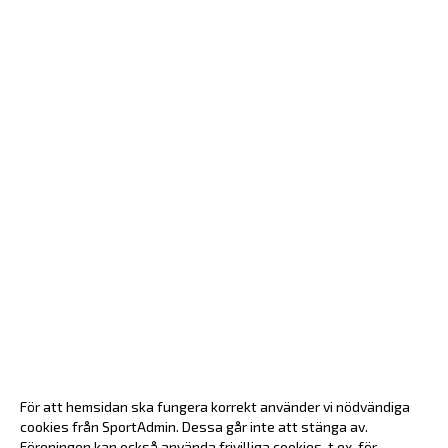
För att hemsidan ska fungera korrekt använder vi nödvändiga
cookies från SportAdmin. Dessa går inte att stänga av.
Föreningen kan också använda frivilliga cookies, t.ex. för