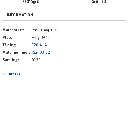
F2014grö
Grön 2.1
BILDGALLERI
INFORMATION
DOKUMENT
KONTAKT
Matchstart:
lör 09 maj, 11:30
Plats:
Alby BP 12
Tävling:
F2014- 4
Matchnummer:
152403122
Samling:
10:30
<< Tillbaka