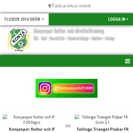
BÖRJA SPELA I KONYA!
FLICKOR 2014 GRÖN
LOGGA IN
Konyaspor Kultur och Idrottsförening
5K - Kul • Karaktär • Kamratskap • Kultur • Kamp
HEM
NYHETER
KALENDER
MATCHER
TRUPPEN
vs
Konyaspor Kultur och IF
Tullinge Triangel Pojkar FK