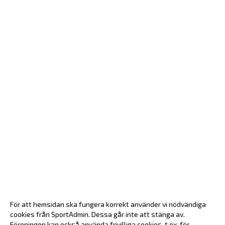
För att hemsidan ska fungera korrekt använder vi nödvändiga
cookies från SportAdmin. Dessa går inte att stänga av.
Föreningen kan också använda frivilliga cookies, t.ex. för