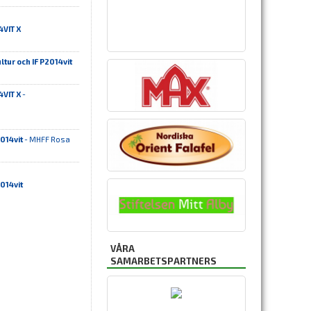
4VIT X
tur och IF P2014vit
4VIT X
-
014vit
- MHFF Rosa
014vit
VÅRA
SAMARBETSPARTNERS