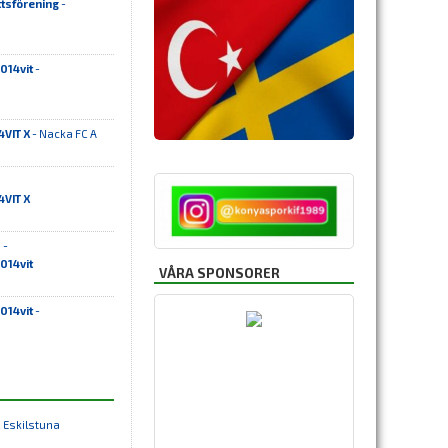
ttsförening
-
014vit
-
4VIT X
- Nacka FC A
4VIT X
 -
014vit
VÅRA SPONSORER
014vit
-
 Eskilstuna