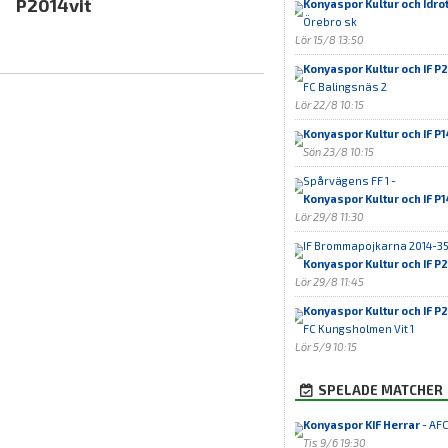
P2014vit
Konyaspor Kultur och Idro
Örebro sk
Lör 15/8 13:50
Konyaspor Kultur och IF P2
FC Balingsnäs 2
Lör 22/8 10:15
Konyaspor Kultur och IF P1
Sön 23/8 10:15
Spårvägens FF 1 -
Konyaspor Kultur och IF P1
Lör 29/8 11:30
IF Brommapojkarna 2014-35
Konyaspor Kultur och IF P2
Lör 29/8 11:45
Konyaspor Kultur och IF P2
FC Kungsholmen Vit 1
Lör 5/9 10:15
SPELADE MATCHER
Konyaspor KIF Herrar
- AFC
Tis 9/6 19:30