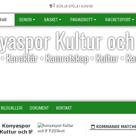
BÖRJA SPELA I KONYA!
KAR
SENIOR
BASKET
PARAIDROTT
RACKETSPORT
yaspor Kultur och
l • Karaktär • Kamratskap • Kultur • K
BILDGALLERI
DOKUMENT
KONTAKT
Konyaspor
KOMMANDE MATCH
Kultur och IF