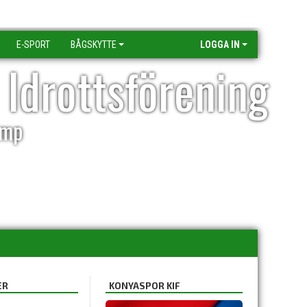
E-SPORT
BÅGSKYTTE
LOGGA IN
 Idrottsförening
amp
ER
KONYASPOR KIF