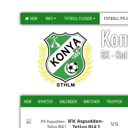
HEM
INFO
FOTBOLL FLICKOR
FOTBOLL POJ
Kon
5K - Ku
HEM
NYHETER
KALENDER
MATCHER
TRUPPEN
IFK Aspudden-
vs
Tellus Blå 1