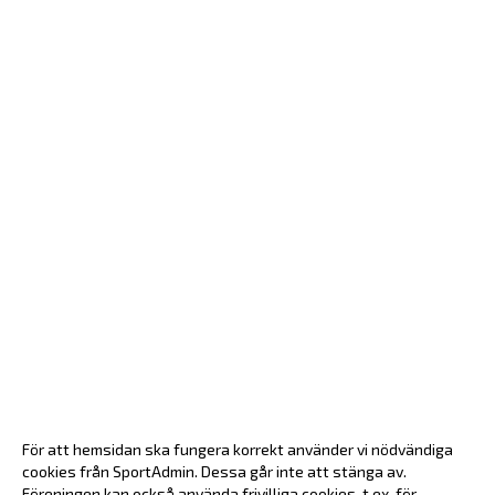
För att hemsidan ska fungera korrekt använder vi nödvändiga
cookies från SportAdmin. Dessa går inte att stänga av.
Föreningen kan också använda frivilliga cookies, t.ex. för