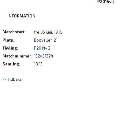
P2014vit
BILDGALLERI
INFORMATION
DOKUMENT
KONTAKT
Matchstart:
fre 05 juni, 19:15
Plats:
Boovallen 21
Tävling:
P2014- 2
Matchnummer:
152451324
Samling:
18:15
<< Tillbaka