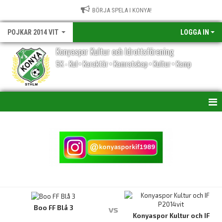
BÖRJA SPELA I KONYA!
POJKAR 2014 VIT
LOGGA IN
Konyaspor Kultur och Idrottsförening
5K - Kul • Karaktär • Kamratskap • Kultur • Kamp
HEM
NYHETER
KALENDER
MATCHER
TRUPPEN
Boo FF Blå 3
vs
Konyaspor Kultur och IF