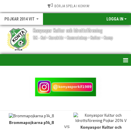
BÖRJA SPELA I KONYA!
POJKAR 2014 VIT
LOGGA IN
Konyaspor Kultur och Idrottsförening
5K - Kul • Karaktär • Kamratskap • Kultur • Kamp
HEM
NYHETER
KALENDER
MATCHER
TRUPPEN
Brommapojkarna p14_8
vs
Konyaspor Kultur och