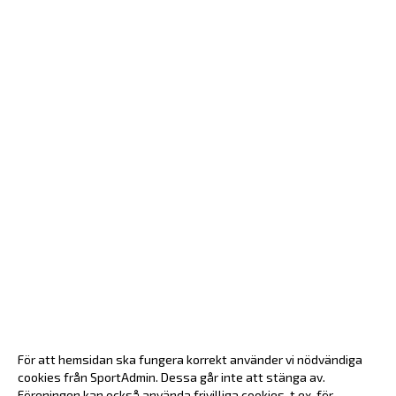
För att hemsidan ska fungera korrekt använder vi nödvändiga
cookies från SportAdmin. Dessa går inte att stänga av.
Föreningen kan också använda frivilliga cookies, t.ex. för