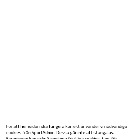
För att hemsidan ska fungera korrekt använder vi nödvändiga
cookies från SportAdmin. Dessa går inte att stänga av.
Föreningen kan också använda frivilliga cookies, t.ex. för