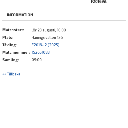
F2016Vit
DOKUMENT
INFORMATION
KONTAKT
MATCHER
Matchstart:
lör 23 augusti, 10:00
Plats:
Haningevallen 126
Tävling:
F2016- 2 (2025)
Matchnummer:
152651083
Samling:
09:00
<< Tillbaka