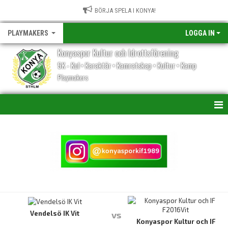
BÖRJA SPELA I KONYA!
PLAYMAKERS
LOGGA IN
Konyaspor Kultur och Idrottsförening
5K - Kul • Karaktär • Kamratskap • Kultur • Kamp
Playmakers
HEM
NYHETER
KALENDER
TRUPPEN
BILDGALLERI
Vendelsö IK Vit
vs
Konyaspor Kultur och IF