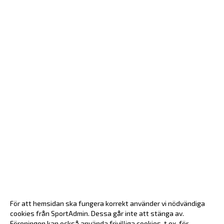
För att hemsidan ska fungera korrekt använder vi nödvändiga
cookies från SportAdmin. Dessa går inte att stänga av.
Föreningen kan också använda frivilliga cookies, t.ex. för