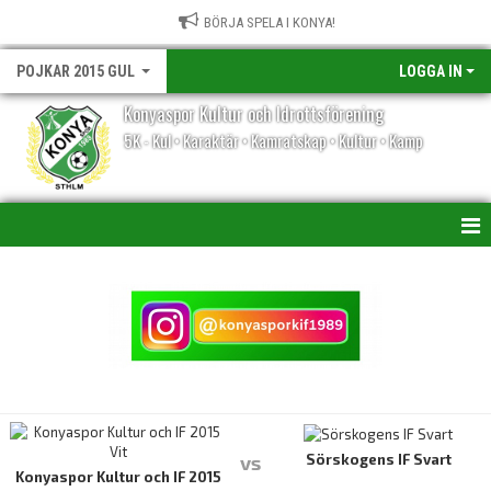
BÖRJA SPELA I KONYA!
POJKAR 2015 GUL
LOGGA IN
Konyaspor Kultur och Idrottsförening
5K - Kul • Karaktär • Kamratskap • Kultur • Kamp
HEM
NYHETER
KALENDER
MATCHER
TRUPPEN
Sörskogens IF Svart
vs
Konyaspor Kultur och IF 2015