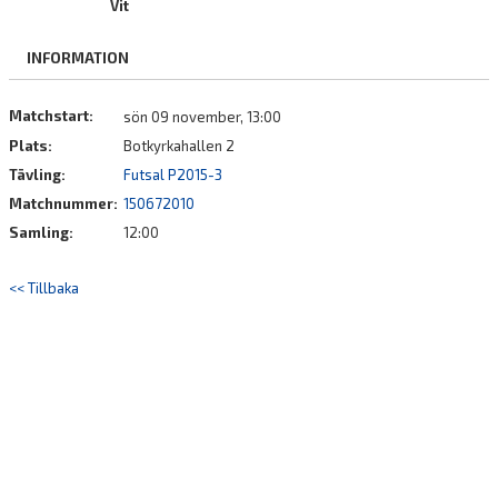
Vit
BILDGALLERI
INFORMATION
DOKUMENT
KONTAKT
Matchstart:
sön 09 november, 13:00
Plats:
Botkyrkahallen 2
Tävling:
Futsal P2015-3
Matchnummer:
150672010
Samling:
12:00
<< Tillbaka