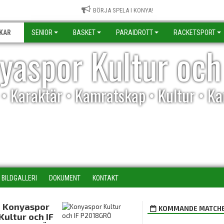
BÖRJA SPELA I KONYA!
KAR
SENIOR
BASKET
PARAIDROTT
RACKETSPORT
yaspor Kultur och
l • Karaktär • Kamratskap • Kultur • K
BILDGALLERI
DOKUMENT
KONTAKT
Konyaspor
KOMMANDE MATCH
Kultur och IF