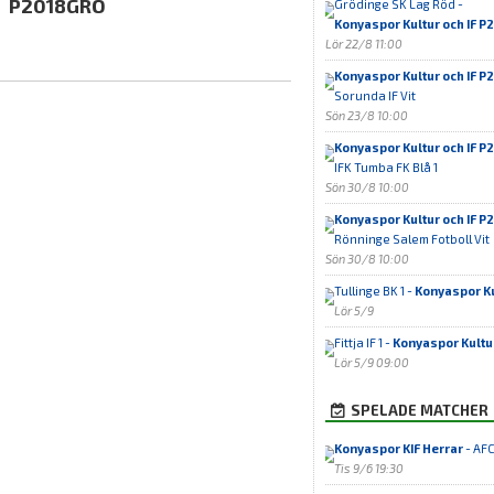
P2018GRÖ
Grödinge SK Lag Röd -
Konyaspor Kultur och IF P2
Lör 22/8 11:00
Konyaspor Kultur och IF 
Sorunda IF Vit
Sön 23/8 10:00
Konyaspor Kultur och IF 
IFK Tumba FK Blå 1
Sön 30/8 10:00
Konyaspor Kultur och IF P2
Rönninge Salem Fotboll Vit
Sön 30/8 10:00
Tullinge BK 1 -
Konyaspor Ku
Lör 5/9
Fittja IF 1 -
Konyaspor Kultu
Lör 5/9 09:00
SPELADE MATCHER
Konyaspor KIF Herrar
- AFC
Tis 9/6 19:30