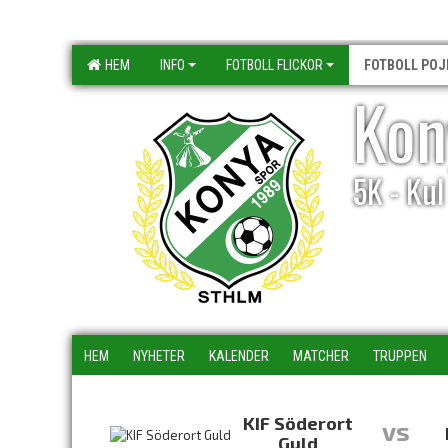
HEM
INFO
FOTBOLL FLICKOR
FOTBOLL POJ
Kon
5K - Ku
HEM
NYHETER
KALENDER
MATCHER
TRUPPEN
KIF Söderort
vs
Guld