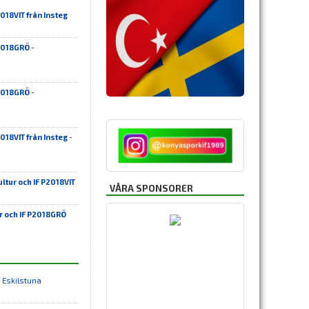
018VIT från Insteg
P2018GRÖ
-
P2018GRÖ
-
018VIT från Insteg
-
ltur och IF P2018VIT
VÅRA SPONSORER
r och IF P2018GRÖ
 Eskilstuna