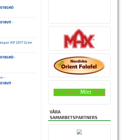
P2018GRÖ
2018VIT
-
aspor KIF 2017 Grön
P2018GRÖ
-
n -
2018VIT
VÅRA
SAMARBETSPARTNERS