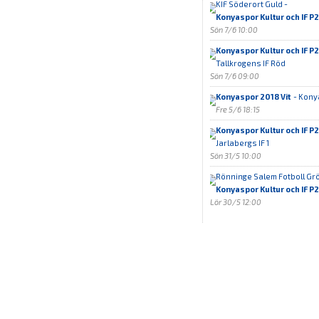
KIF Söderort Guld -
Konyaspor Kultur och IF 
Sön 7/6 10:00
Konyaspor Kultur och IF P
Tallkrogens IF Röd
Sön 7/6 09:00
Konyaspor 2018 Vit
- Kony
Fre 5/6 18:15
Konyaspor Kultur och IF 
Jarlabergs IF 1
Sön 31/5 10:00
Rönninge Salem Fotboll Grö
Konyaspor Kultur och IF P
Lör 30/5 12:00