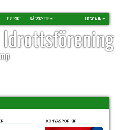
E-SPORT
BÅGSKYTTE
LOGGA IN
 Idrottsförening
amp
ER
KONYASPOR KIF