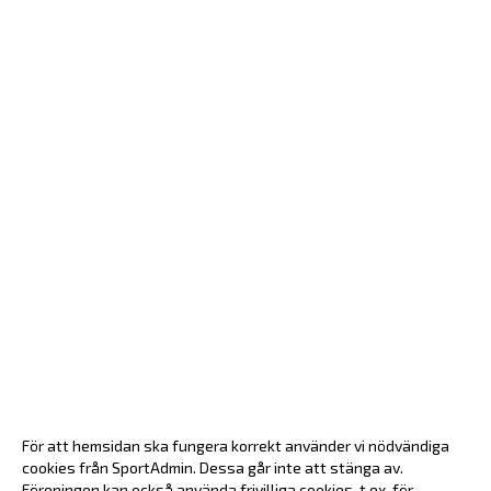
För att hemsidan ska fungera korrekt använder vi nödvändiga
cookies från SportAdmin. Dessa går inte att stänga av.
Föreningen kan också använda frivilliga cookies, t.ex. för