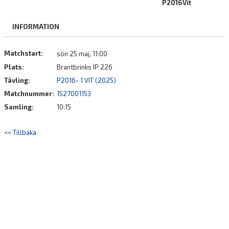
P2016Vit
DOKUMENT
INFORMATION
KONTAKT
Matchstart:
sön 25 maj, 11:00
Plats:
Brantbrinks IP 226
Tävling:
P2016- 1 VIT (2025)
Matchnummer:
1527001153
Samling:
10:15
<< Tillbaka