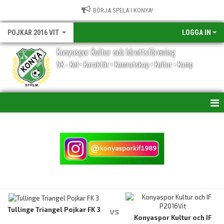
BÖRJA SPELA I KONYA!
POJKAR 2016 VIT
LOGGA IN
Konyaspor Kultur och Idrottsförening
5K - Kul • Karaktär • Kamratskap • Kultur • Kamp
HEM
NYHETER
KALENDER
TRUPPEN
BILDGALLERI
Tullinge Triangel Pojkar FK 3
vs
Konyaspor Kultur och IF