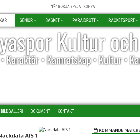
BÖRJA SPELA I KONYA!
KAR
SENIOR
BASKET
PARAIDROTT
RACKETSPORT
yaspor Kultur och
l • Karaktär • Kamratskap • Kultur • K
BILDGALLERI
DOKUMENT
KONTAKT
KOMMANDE MATCH
Nackdala AIS 1