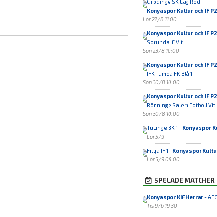
Grödinge SK Lag Röd -
Konyaspor Kultur och IF P2
Lör 22/8 11:00
Konyaspor Kultur och IF 
Sorunda IF Vit
Sön 23/8 10:00
Konyaspor Kultur och IF 
IFK Tumba FK Blå 1
Sön 30/8 10:00
Konyaspor Kultur och IF P2
Rönninge Salem Fotboll Vit
Sön 30/8 10:00
Tullinge BK 1 -
Konyaspor Ku
Lör 5/9
Fittja IF 1 -
Konyaspor Kultu
Lör 5/9 09:00
SPELADE MATCHER
Konyaspor KIF Herrar
- AFC
Tis 9/6 19:30