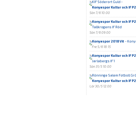
KIF Söderort Guld -
Konyaspor Kultur och IF 
Sön 7/6 10:00
Konyaspor Kultur och IF P
Tallkrogens IF Röd
Sön 7/6 09:00
Konyaspor 2018 Vit
- Kony
Fre 5/6 18:15
Konyaspor Kultur och IF 
Jarlabergs IF 1
Sön 31/5 10:00
Rönninge Salem Fotboll Grö
Konyaspor Kultur och IF P
Lör 30/5 12:00