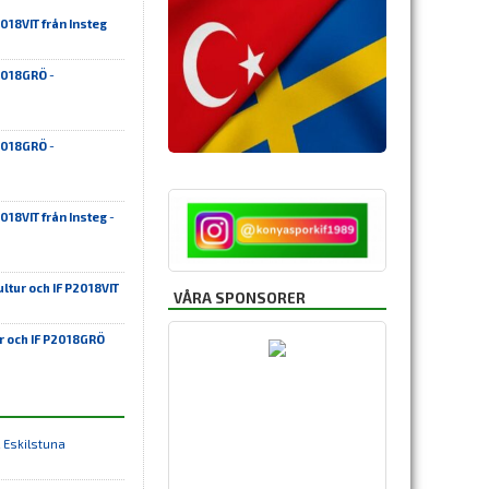
018VIT från Insteg
P2018GRÖ
-
P2018GRÖ
-
018VIT från Insteg
-
ltur och IF P2018VIT
VÅRA SPONSORER
r och IF P2018GRÖ
 Eskilstuna