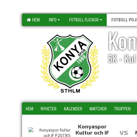
HEM
INFO
FOTBOLL FLICKOR
FOTBOLL POJ
Kon
5K - Ku
HEM
NYHETER
KALENDER
MATCHER
TRUPPEN
Konyaspor
vs
Kultur och IF