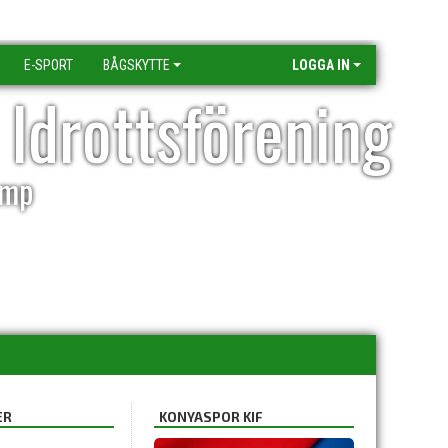
E-SPORT
BÅGSKYTTE
LOGGA IN
 Idrottsförening
amp
ER
KONYASPOR KIF