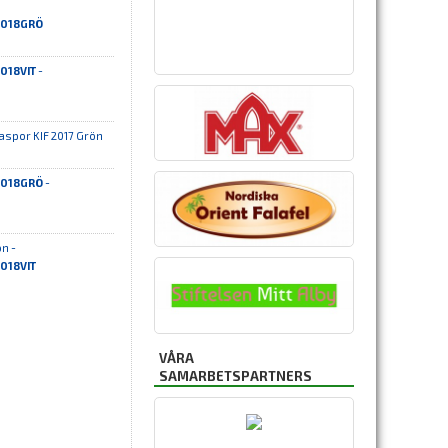
P2018GRÖ
2018VIT
-
aspor KIF 2017 Grön
P2018GRÖ
-
n -
2018VIT
VÅRA
SAMARBETSPARTNERS