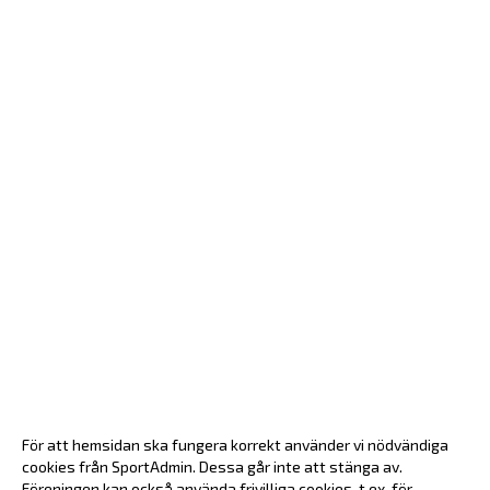
För att hemsidan ska fungera korrekt använder vi nödvändiga
cookies från SportAdmin. Dessa går inte att stänga av.
Föreningen kan också använda frivilliga cookies, t.ex. för