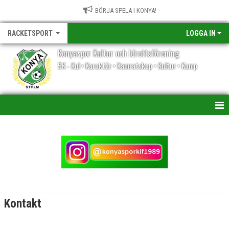
BÖRJA SPELA I KONYA!
RACKETSPORT
LOGGA IN
Konyaspor Kultur och Idrottsförening
5K - Kul • Karaktär • Kamratskap • Kultur • Kamp
HEM
NYHETER
KALENDER
MATCHER
Kontakt
TRUPPEN