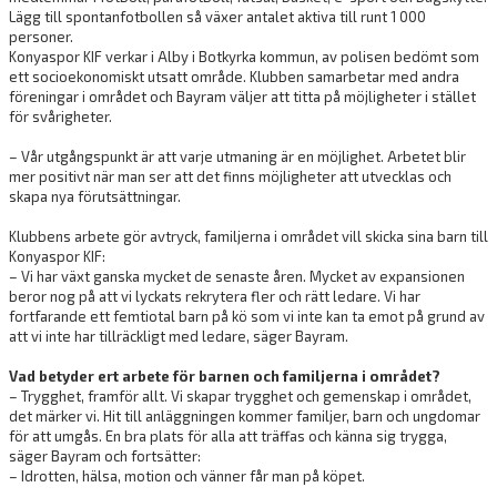
Lägg till spontanfotbollen så växer antalet aktiva till runt 1 000
personer.
Konyaspor KIF verkar i Alby i Botkyrka kommun, av polisen bedömt som
ett socioekonomiskt utsatt område. Klubben samarbetar med andra
föreningar i området och Bayram väljer att titta på möjligheter i stället
för svårigheter.
– Vår utgångspunkt är att varje utmaning är en möjlighet. Arbetet blir
mer positivt när man ser att det finns möjligheter att utvecklas och
skapa nya förutsättningar.
Klubbens arbete gör avtryck, familjerna i området vill skicka sina barn till
Konyaspor KIF:
– Vi har växt ganska mycket de senaste åren. Mycket av expansionen
beror nog på att vi lyckats rekrytera fler och rätt ledare. Vi har
fortfarande ett femtiotal barn på kö som vi inte kan ta emot på grund av
att vi inte har tillräckligt med ledare, säger Bayram.
Vad betyder ert arbete för barnen och familjerna i området?
– Trygghet, framför allt. Vi skapar trygghet och gemenskap i området,
det märker vi. Hit till anläggningen kommer familjer, barn och ungdomar
för att umgås. En bra plats för alla att träffas och känna sig trygga,
säger Bayram och fortsätter:
– Idrotten, hälsa, motion och vänner får man på köpet.