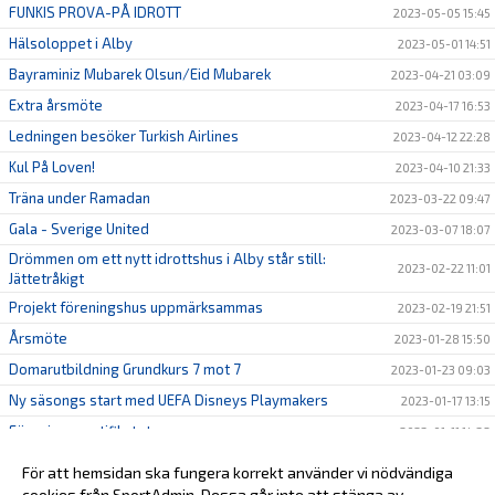
FUNKIS PROVA-PÅ IDROTT
2023-05-05 15:45
Hälsoloppet i Alby
2023-05-01 14:51
Bayraminiz Mubarek Olsun/Eid Mubarek
2023-04-21 03:09
Extra årsmöte
2023-04-17 16:53
Ledningen besöker Turkish Airlines
2023-04-12 22:28
Kul På Loven!
2023-04-10 21:33
Träna under Ramadan
2023-03-22 09:47
Gala - Sverige United
2023-03-07 18:07
Drömmen om ett nytt idrottshus i Alby står still:
2023-02-22 11:01
Jättetråkigt
Projekt föreningshus uppmärksammas
2023-02-19 21:51
Årsmöte
2023-01-28 15:50
Domarutbildning Grundkurs 7 mot 7
2023-01-23 09:03
Ny säsongs start med UEFA Disneys Playmakers
2023-01-17 13:15
Förenings certifikatet
2023-01-11 14:38
Föreningshus Politiker träff!
2023-01-11 14:12
För att hemsidan ska fungera korrekt använder vi nödvändiga
KUL PÅ LOVET!
cookies från SportAdmin. Dessa går inte att stänga av.
2023-01-03 14:43