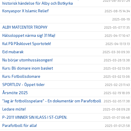
2025-08-30 07:24
historisk händelse för Alby och Botkyrka
Konyaspor X Islamic Relief
2025-08-15 14:34
2025-06-19
ALBY MATCENTER TROPHY
2025-05-07 17:35
Hälsoloppet närma sig! 31 Maj!
2025-04-17 10:47
Kul På Påsklovet Sportotek!
2025-04-13 13:13
Eid mubarak
2025-03-30 09:30
Nu börjar utomhussäsongen!
2025-03-26 13:38
Kurs: Bli domare inom basket
2025-03-02 13:09
Kurs: Fotbollsdomare
2025-03-02 13:06
SPORTLOV - Öppet tider
2025-02-23 11:43
Årsmöte 2025
2025-02-19 18:09
"Jag är fotbollsspelare" - En dokumentär om Parafotboll
2025-02-05 17:38
Ledare möte!
2025-01-08 09:28
P-2011 VINNER SIN KLASS I ST-CUPEN.
2025-01-07 06:48
Parafotboll för alla!
2025-01-01 21:58