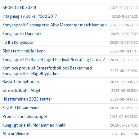
SPORTOTEK 2024!
2023-12-20 07:00
Intagning av pojkar född 2017
2023-11-25 15:25
Konyaspor KIF arrangerar Alby Matcenter match kampen
2023-10-26 21:50
Konyaspor i Danmark
2023-10-20 17:33
FU IF i Konyaspor
2023-10-09 16:20
Skolstart innebär läxor
2023-09-01 17:07
Konyaspor U16 Basket laget har kvalificerat sig till div 2
2023-09-01 12:00
Kom och prova på Streetfotboll och Basket med
2023-08-25 15:32
Konyaspor KIF i Hågelbyparken
Basket för nybörjare
2023-08-23 15:28
Streetfotboll i Alby!
2023-08-16 11:24
Höstterminen 2023 startar
2023-08-01 13:26
Fira Eid tillsammans
2023-06-26 10:19
Premiär för hälsoloppet
2023-06-09 21:32
Kungligt pris till Mohammed Khalil
2023-06-02 17:33
Alla är Vinnare!
2023-05-30 11:14