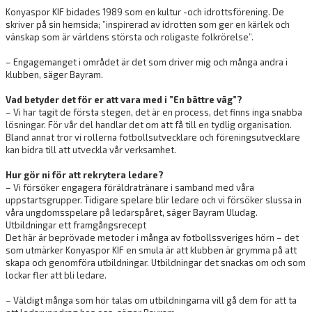
Konyaspor KIF bidades 1989 som en kultur -och idrottsförening. De
skriver på sin hemsida; ”inspirerad av idrotten som ger en kärlek och
vänskap som är världens största och roligaste folkrörelse”.
– Engagemanget i området är det som driver mig och många andra i
klubben, säger Bayram.
Vad betyder det för er att vara med i ”En bättre väg”?
– Vi har tagit de första stegen, det är en process, det finns inga snabba
lösningar. För vår del handlar det om att få till en tydlig organisation.
Bland annat tror vi rollerna fotbollsutvecklare och föreningsutvecklare
kan bidra till att utveckla vår verksamhet.
Hur gör ni för att rekrytera ledare?
– Vi försöker engagera föräldratränare i samband med våra
uppstartsgrupper. Tidigare spelare blir ledare och vi försöker slussa in
våra ungdomsspelare på ledarspåret, säger Bayram Uludag.
Utbildningar ett framgångsrecept
Det här är beprövade metoder i många av fotbollssveriges hörn – det
som utmärker Konyaspor KIF en smula är att klubben är grymma på att
skapa och genomföra utbildningar. Utbildningar det snackas om och som
lockar fler att bli ledare.
– Väldigt många som hör talas om utbildningarna vill gå dem för att ta