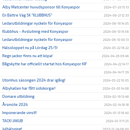
Alby Matcenter huvudsponsor till Konyaspor
2024-07-20 15:13
En Bättre Väg 5K "KLUBBHUS"
2024-06-21 12:33
Ledarutbildningar nyckeln för Konyaspor
2024-06-19 14:05
Klubbhus - Avslutning med Konyaspor
2024-06-10 14:56
Ledarutbildningar nyckeln för Konyaspor
2024-06-10 00:13
Hälsoloppet nu på Lördag 25/5!
2024-05-22 16:22
Regn jackor finns nu att köpa!
2024-04-26 09:46
Bågskytte har officiellt startat hos Konyaspor KIF
2024-04-22 14:17
2024-04-14 17:39
Utomhus säsongen 2024 drar igång!
2024-03-22 10:05
Albyhallen har fått sidokorgar!
2024-03-05 14:08
Domare utbildning
2024-02-19 13:48
Årsmöte 2024
2024-02-14 18:18
Imponerande vinst!!
2024-01-13 16:40
TACK! JAKUB
2024-01-11 11:25
Julhälsning!
2023-12-24 08:00