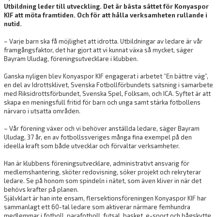
Utbildning leder till utveckling. Det är bästa sättet för Konyaspor
KIF att möta framtiden. Och för att hålla verksamheten rullande i
nutid.
– Varje barn ska få möjlighet att idrotta. Utbildningar av ledare är vår
framgångsfaktor, det har gjort att vi kunnat växa så mycket, säger
Bayram Uludag, föreningsutvecklare i klubben.
Ganska nyligen blev Konyaspor KIF engagerat i arbetet ”En bättre väg”,
en del av Idrottsklivet, Svenska Fotbollförbundets satsning i samarbete
med Riksidrottsförbundet, Svenska Spel, Folksam, och ICA. Syftet är att
skapa en meningsfull fritid för barn och unga samt stärka fotbollens
närvaro i utsatta områden.
– Vår förening växer och vi behöver anställda ledare, säger Bayram
Uludag, 37 år, en av fotbollssveriges många fina exempel på den
ideella kraft som både utvecklar och förvaltar verksamheter.
Han är klubbens föreningsutvecklare, administrativt ansvarig för
medlemshantering, sköter redovisning, söker projekt och rekryterar
ledare. Se på honom som spindeln i nätet, som även kliver in när det
behövs krafter på planen.
Självklart är han inte ensam, flersektionsföreningen Konyaspor KIF har
sammanlagt ett 60-tal ledare som aktiverar närmare femhundra
medlemmar i fotboll, parafotboll, futsal, basket, e-sport och bågskytte.