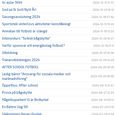
Uc aylar 1444
2024-12-31 21:55
God jul & Gott Nytt År!
2024-12-23 16:12
Säsongsavslutning 2024
2024-12-18 07:02
Sportotek vinterlovs aktiviteter konståkning!
2024-12-13 10:45
Anmälan till fotboll är stängd
2024-11-18 13:20
Intensivkurs "Turkisk bågskytte"
2024-10-26 16:27
Varför sponsrar ett energibolag fotboll?
2024-10-18 21:11
Utbildning
2024-10-10 16:36
Tränarutbildningen 2024
2024-10-09 14:29
AFTER SCHOOL FOTBOLL
2024-09-26 18:58
Ledig tjänst "Ansvarig för sociala medier och
2024-09-24 18:08
marknadsföring"
Öppethus: After school
2024-09-11 21:07
Prova på bågskytte
2024-08-27 12:39
Hågelbyparken! Vi är Botkyrka!
2024-08-19 09:51
En Bättre Väg 5K!
2024-07-29 11:19
Välkommen Hasan Uludag
2024-07-28 11:04