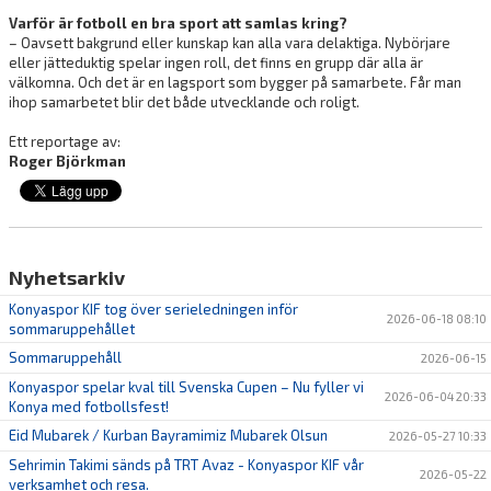
Varför är fotboll en bra sport att samlas kring?
– Oavsett bakgrund eller kunskap kan alla vara delaktiga. Nybörjare
eller jätteduktig spelar ingen roll, det finns en grupp där alla är
välkomna. Och det är en lagsport som bygger på samarbete. Får man
ihop samarbetet blir det både utvecklande och roligt.
Ett reportage av:
Roger Björkman
Nyhetsarkiv
Konyaspor KIF tog över serieledningen inför
2026-06-18 08:10
sommaruppehållet
Sommaruppehåll
2026-06-15
Konyaspor spelar kval till Svenska Cupen – Nu fyller vi
2026-06-04 20:33
Konya med fotbollsfest!
Eid Mubarek / Kurban Bayramimiz Mubarek Olsun
2026-05-27 10:33
Sehrimin Takimi sänds på TRT Avaz - Konyaspor KIF vår
2026-05-22
verksamhet och resa.