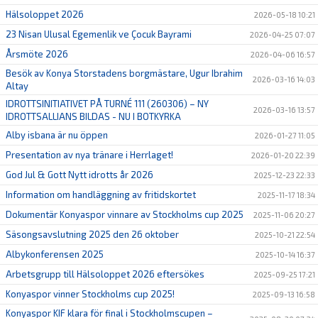
Hälsoloppet 2026
2026-05-18 10:21
23 Nisan Ulusal Egemenlik ve Çocuk Bayrami
2026-04-25 07:07
Årsmöte 2026
2026-04-06 16:57
Besök av Konya Storstadens borgmästare, Ugur Ibrahim
2026-03-16 14:03
Altay
IDROTTSINITIATIVET PÅ TURNÉ 111 (260306) – NY
2026-03-16 13:57
IDROTTSALLIANS BILDAS - NU I BOTKYRKA
Alby isbana är nu öppen
2026-01-27 11:05
Presentation av nya tränare i Herrlaget!
2026-01-20 22:39
God Jul & Gott Nytt idrotts år 2026
2025-12-23 22:33
Information om handläggning av fritidskortet
2025-11-17 18:34
Dokumentär Konyaspor vinnare av Stockholms cup 2025
2025-11-06 20:27
Säsongsavslutning 2025 den 26 oktober
2025-10-21 22:54
Albykonferensen 2025
2025-10-14 16:37
Arbetsgrupp till Hälsoloppet 2026 eftersökes
2025-09-25 17:21
Konyaspor vinner Stockholms cup 2025!
2025-09-13 16:58
Konyaspor KIF klara för final i Stockholmscupen –