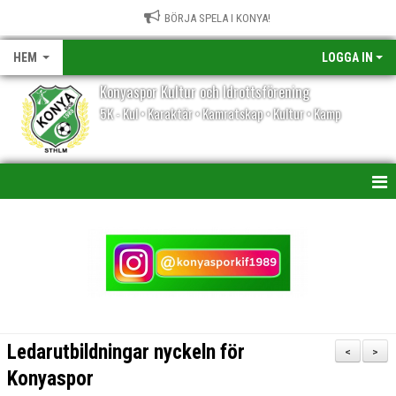
BÖRJA SPELA I KONYA!
HEM
LOGGA IN
Konyaspor Kultur och Idrottsförening
5K - Kul • Karaktär • Kamratskap • Kultur • Kamp
HEM
NYHETER
KALENDER
VÅRA LAG/TRÄNARE
Ledarutbildningar nyckeln för
<
>
MATCHER
Konyaspor