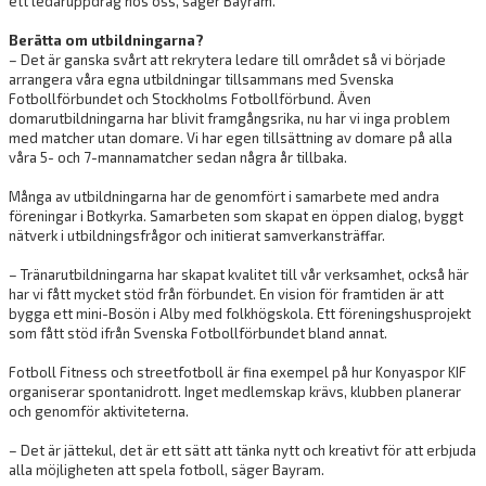
ett ledaruppdrag hos oss, säger Bayram.
Berätta om utbildningarna?
– Det är ganska svårt att rekrytera ledare till området så vi började
arrangera våra egna utbildningar tillsammans med Svenska
Fotbollförbundet och Stockholms Fotbollförbund. Även
domarutbildningarna har blivit framgångsrika, nu har vi inga problem
med matcher utan domare. Vi har egen tillsättning av domare på alla
våra 5- och 7-mannamatcher sedan några år tillbaka.
Många av utbildningarna har de genomfört i samarbete med andra
föreningar i Botkyrka. Samarbeten som skapat en öppen dialog, byggt
nätverk i utbildningsfrågor och initierat samverkansträffar.
– Tränarutbildningarna har skapat kvalitet till vår verksamhet, också här
har vi fått mycket stöd från förbundet. En vision för framtiden är att
bygga ett mini-Bosön i Alby med folkhögskola. Ett föreningshusprojekt
som fått stöd ifrån Svenska Fotbollförbundet bland annat.
Fotboll Fitness och streetfotboll är fina exempel på hur Konyaspor KIF
organiserar spontanidrott. Inget medlemskap krävs, klubben planerar
och genomför aktiviteterna.
– Det är jättekul, det är ett sätt att tänka nytt och kreativt för att erbjuda
alla möjligheten att spela fotboll, säger Bayram.