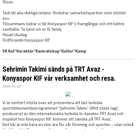
Olsun.
Tack till alla duktiga ledare, föräldrar samarbetspartner som stöttat
oss.
Tillsammans bidrar vi till Konyaspor KIF's framgångar och ett bättre
samhälle. Ta hand om er & familj.
Hasan Uludag
Ordförande Konyaspor KIF
5K Kul*Karaktär*Kamratskap*Kultur*Kamp
Sehrimin Takimi sänds på TRT Avaz -
Konyaspor KIF vår verksamhet och resa.
2026-05-22
Vi är oerhört stolta över att presentera att det turkiska
sportdokumentärprogrammet “Şehrimin Takımı” (Mitt stads lag),
producerat av den internationella turkiska tv-kanalen TRT Avaz och
inspelat hos Konyaspor KIF, kommer att sändas på TRT Avaz.
Det här är inte bara en stor ära för vår förening och sporten – utan också
för Alby. Att få visa upp vår resa, vår gemenskap och vår passion
internationellt fyller oss med stolthet.