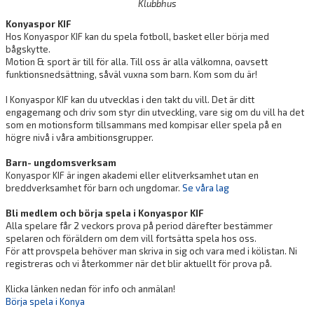
Klubbhus
Konyaspor KIF
Hos Konyaspor KIF kan du spela fotboll, basket eller börja med
bågskytte.
Motion & sport är till för alla. Till oss är alla välkomna, oavsett
funktionsnedsättning, såväl vuxna som barn. Kom som du är!
I Konyaspor KIF kan du utvecklas i den takt du vill. Det är ditt
engagemang och driv som styr din utveckling, vare sig om du vill ha det
som en motionsform tillsammans med kompisar eller spela på en
högre nivå i våra ambitionsgrupper.
Barn- ungdomsverksam
Konyaspor KIF är ingen akademi eller elitverksamhet utan en
breddverksamhet för barn och ungdomar.
Se våra lag
Bli medlem och börja spela i Konyaspor KIF
Alla spelare får 2 veckors prova på period därefter bestämmer
spelaren och föräldern om dem vill fortsätta spela hos oss.
För att provspela behöver man skriva in sig och vara med i kölistan. Ni
registreras och vi återkommer när det blir aktuellt för prova på.
Klicka länken nedan för info och anmälan!
Börja spela i Konya