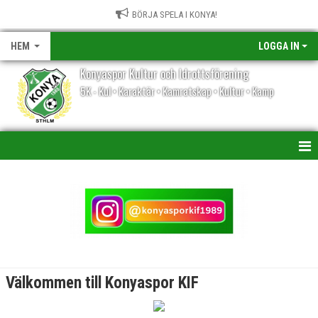
BÖRJA SPELA I KONYA!
HEM
LOGGA IN
Konyaspor Kultur och Idrottsförening
5K - Kul • Karaktär • Kamratskap • Kultur • Kamp
HEM
NYHETER
KALENDER
VÅRA LAG/TRÄNARE
Välkommen till Konyaspor KIF
MATCHER