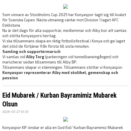
Som vinnare av Stockholms Cup 2025 har Konyaspor tagit sig till kvalet
för Svenska Cupen. Nästa utmaning väntar mot Division 1 laget AFC
Eskilstuna.
Nu är det dags för alla supportrar, medlemmar och Alby bor att samlas
och stötta Konyaspors herrlag.
Vi ska tillsammans skapa en riktig fotbollsfestival i Konya och ge laget
det stöd de förtjänar från första till sista minuten.
Samling och supportermarsch
Vi samlas vid
Alby Torg
(parkeringen vid tunnelbaneingången) och
marscherar sedan tillsammans till Alby BP.
Tillsammans skapar vi stämningen. Tillsammans stöttar vi Konyaspor.
Konyaspor representerar Alby med stolthet, gemenskap och
passion
Eid Mubarek / Kurban Bayramimiz Mubarek
Olsun
2026-05-27 10:33
Konyaspor KIF önskar er alla en God Eid/ Kurban Bayramimiz Mubarek