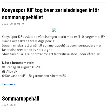
Konyaspor KIF tog över serieledningen inför
sommaruppehållet
2026-06-18 08:10
Konyaspor KIF avslutade vårsäsongen starkt med en 3–0-seger mot IFK
Tumba och säkrade tre viktiga poäng.
Segern innebär att vi går till sommaruppehållet som serieledare – en
fantastisk prestation av hela laget!
Stort tack till alla supportrar för ert fantastiska stöd under våren. 💚
Nästa hemmamatch:
📅 Fredag 14 augusti kl. 20:00
🏟️ Alby BP
⚽ Konyaspor KIF – Bagarmossen Kärrtorp BK
Läs mer »
Sommaruppehåll
2026-06-15