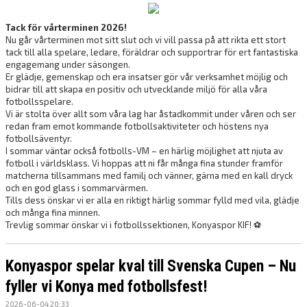
Tack för vårterminen 2026!
Nu går vårterminen mot sitt slut och vi vill passa på att rikta ett stort
tack till alla spelare, ledare, föräldrar och supportrar för ert fantastiska
engagemang under säsongen.
Er glädje, gemenskap och era insatser gör vår verksamhet möjlig och
bidrar till att skapa en positiv och utvecklande miljö för alla våra
fotbollsspelare.
Vi är stolta över allt som våra lag har åstadkommit under våren och ser
redan fram emot kommande fotbollsaktiviteter och höstens nya
fotbollsäventyr.
I sommar väntar också fotbolls-VM – en härlig möjlighet att njuta av
fotboll i världsklass. Vi hoppas att ni får många fina stunder framför
matcherna tillsammans med familj och vänner, gärna med en kall dryck
och en god glass i sommarvärmen.
Tills dess önskar vi er alla en riktigt härlig sommar fylld med vila, glädje
och många fina minnen.
Trevlig sommar önskar vi i fotbollssektionen, Konyaspor KIF! ⚽
Konyaspor spelar kval till Svenska Cupen – Nu
fyller vi Konya med fotbollsfest!
2026-06-04 20:33