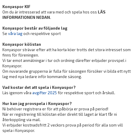
Konyaspor KIF
Om du är intresserad att vara med och spela hos oss
LÄS
INFORMATIONEN NEDAN.
Konyaspor består av följande lag
Se
våra lag
och respektive sport
Konyaspor kölistan
Konyaspor strävar efter att ha korta köer trotts det stora intresset som
finns för föreningen.
Vi tar emot anmälningar i tur och ordning därefter erbjuder provspel i
Konyaspor.
Om nuvarande grupperna är fulla för säsongen försöker vi bilda ett nytt
lag med nya ledare inför kommande säsong.
Vad kostar det att spela i Konyaspor?
Läs igenom våra
avgifter 2025
för respektive sport och årskull.
Hur kan jag provspela i Konyaspor?
Ni behöver registrera er för att påbörja er prova på period!
När er registrering till kölistan eller direkt till laget är klart får ni
återkoppling via mail.
Vi erbjuder kostnadsfritt 2 veckors prova på period för alla som vill
spela i Konyaspor.