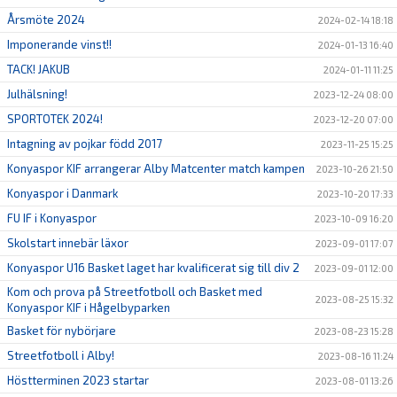
Årsmöte 2024
2024-02-14 18:18
Imponerande vinst!!
2024-01-13 16:40
TACK! JAKUB
2024-01-11 11:25
Julhälsning!
2023-12-24 08:00
SPORTOTEK 2024!
2023-12-20 07:00
Intagning av pojkar född 2017
2023-11-25 15:25
Konyaspor KIF arrangerar Alby Matcenter match kampen
2023-10-26 21:50
Konyaspor i Danmark
2023-10-20 17:33
FU IF i Konyaspor
2023-10-09 16:20
Skolstart innebär läxor
2023-09-01 17:07
Konyaspor U16 Basket laget har kvalificerat sig till div 2
2023-09-01 12:00
Kom och prova på Streetfotboll och Basket med
2023-08-25 15:32
Konyaspor KIF i Hågelbyparken
Basket för nybörjare
2023-08-23 15:28
Streetfotboll i Alby!
2023-08-16 11:24
Höstterminen 2023 startar
2023-08-01 13:26