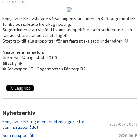
2026-06-18 08:10
Konyaspor KIF avslutade vårsäsongen starkt med en 3–0-seger mot IFK
Tumba och säkrade tre viktiga poäng.
Segern innebär att vi går till sommaruppehållet som serieledare – en
fantastisk prestation av hela laget!
Stort tack till alla supportrar för ert fantastiska stöd under våren. 💚
Nästa hemmamatch:
📅 Fredag 14 augusti kl. 20:00
🏟️ Alby BP
⚽ Konyaspor KIF – Bagarmossen Kärrtorp BK
Nyhetsarkiv
Konyaspor KIF tog över serieledningen inför
2026-06-18 08:10
sommaruppehållet
Sommaruppehåll
2026-06-15