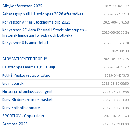
Albykonferensen 2025
2025-10-14 16:37
Arbetsgrupp till Hälsoloppet 2026 eftersökes
2025-09-25 17:21
Konyaspor vinner Stockholms cup 2025!
2025-09-13 16:58
Konyaspor KIF klara för final i Stockholmscupen –
2025-08-30 07:24
historisk händelse för Alby och Botkyrka
Konyaspor X Islamic Relief
2025-08-15 14:34
2025-06-19
ALBY MATCENTER TROPHY
2025-05-07 17:35
Hälsoloppet närma sig! 31 Maj!
2025-04-17 10:47
Kul På Påsklovet Sportotek!
2025-04-13 13:13
Eid mubarak
2025-03-30 09:30
Nu börjar utomhussäsongen!
2025-03-26 13:38
Kurs: Bli domare inom basket
2025-03-02 13:09
Kurs: Fotbollsdomare
2025-03-02 13:06
SPORTLOV - Öppet tider
2025-02-23 11:43
Årsmöte 2025
2025-02-19 18:09