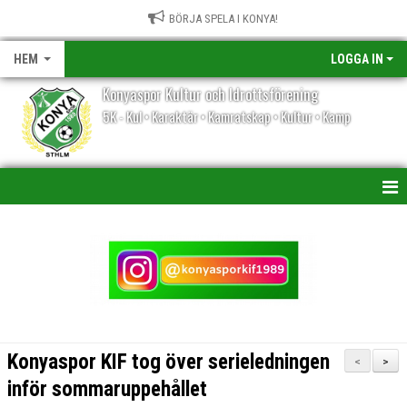
BÖRJA SPELA I KONYA!
HEM
LOGGA IN
Konyaspor Kultur och Idrottsförening
5K - Kul • Karaktär • Kamratskap • Kultur • Kamp
HEM
NYHETER
KALENDER
VÅRA LAG/TRÄNARE
Konyaspor KIF tog över serieledningen
<
>
MATCHER
inför sommaruppehållet