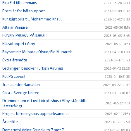
Fira Eid tillsammans
2023-06-26 10:19
Premiär för hälsoloppet
2023-06-09 21:32
Kungligt pris till Mohammed Khalil
2023-06-02 17:33
Alla är Vinnare!
2023-05-30 11:14
FUNKIS PROVA-PÅ IDROTT
2023-05-05 15:45
Hälsoloppet i Alby
2023-05-01 14:51
Bayraminiz Mubarek Olsun/Eid Mubarek
2023-04-21 03:09
Extra årsmöte
2023-04-17 16:53
Ledningen besöker Turkish Airlines
2023-04-12 22:28
Kul På Loven!
2023-04-10 21:33
Träna under Ramadan
2023-03-22 09:47
Gala - Sverige United
2023-03-07 18:07
Drömmen om ett nytt idrottshus i Alby står still:
2023-02-22 11:01
Jättetråkigt
Projekt föreningshus uppmärksammas
2023-02-19 21:51
Årsmöte
2023-01-28 15:50
Domarutbildning Grundkurs 7 mot 7
2023-01-23 09:03