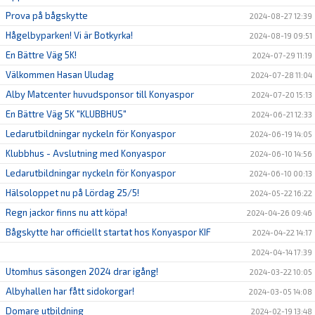
Prova på bågskytte
2024-08-27 12:39
Hågelbyparken! Vi är Botkyrka!
2024-08-19 09:51
En Bättre Väg 5K!
2024-07-29 11:19
Välkommen Hasan Uludag
2024-07-28 11:04
Alby Matcenter huvudsponsor till Konyaspor
2024-07-20 15:13
En Bättre Väg 5K "KLUBBHUS"
2024-06-21 12:33
Ledarutbildningar nyckeln för Konyaspor
2024-06-19 14:05
Klubbhus - Avslutning med Konyaspor
2024-06-10 14:56
Ledarutbildningar nyckeln för Konyaspor
2024-06-10 00:13
Hälsoloppet nu på Lördag 25/5!
2024-05-22 16:22
Regn jackor finns nu att köpa!
2024-04-26 09:46
Bågskytte har officiellt startat hos Konyaspor KIF
2024-04-22 14:17
2024-04-14 17:39
Utomhus säsongen 2024 drar igång!
2024-03-22 10:05
Albyhallen har fått sidokorgar!
2024-03-05 14:08
Domare utbildning
2024-02-19 13:48