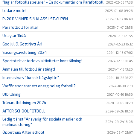
"Jag är fotbollsspelare" - En dokumentär om Parafotboll
2025-02-05 17:38
Ledare möte!
2025-01-08 09:28
P-2011 VINNER SIN KLASS I ST-CUPEN.
2025-01-07 06:48
Parafotboll för alla!
2025-01-01 21:58
Uc aylar 1444
2024-12-31 21:55
God jul & Gott Nytt År!
2024-12-23 16:12
Säsongsavslutning 2024
2024-12-18 07:02
Sportotek vinterlovs aktiviteter konståkning!
2024-12-13 10:45
Anmälan till fotboll är stängd
2024-11-18 13:20
Intensivkurs "Turkisk bågskytte"
2024-10-26 16:27
Varför sponsrar ett energibolag fotboll?
2024-10-18 21:11
Utbildning
2024-10-10 16:36
Tränarutbildningen 2024
2024-10-09 14:29
AFTER SCHOOL FOTBOLL
2024-09-26 18:58
Ledig tjänst "Ansvarig för sociala medier och
2024-09-24 18:08
marknadsföring"
Öppethus: After school
2024-09-11 21:07