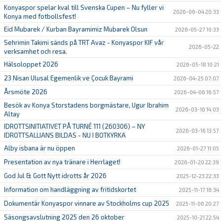
Konyaspor spelar kval till Svenska Cupen – Nu fyller vi
2026-06-04 20:33
Konya med fotbollsfest!
Eid Mubarek / Kurban Bayramimiz Mubarek Olsun
2026-05-27 10:33
Sehrimin Takimi sänds på TRT Avaz - Konyaspor KIF vår
2026-05-22
verksamhet och resa.
Hälsoloppet 2026
2026-05-18 10:21
23 Nisan Ulusal Egemenlik ve Çocuk Bayrami
2026-04-25 07:07
Årsmöte 2026
2026-04-06 16:57
Besök av Konya Storstadens borgmästare, Ugur Ibrahim
2026-03-16 14:03
Altay
IDROTTSINITIATIVET PÅ TURNÉ 111 (260306) – NY
2026-03-16 13:57
IDROTTSALLIANS BILDAS - NU I BOTKYRKA
Alby isbana är nu öppen
2026-01-27 11:05
Presentation av nya tränare i Herrlaget!
2026-01-20 22:39
God Jul & Gott Nytt idrotts år 2026
2025-12-23 22:33
Information om handläggning av fritidskortet
2025-11-17 18:34
Dokumentär Konyaspor vinnare av Stockholms cup 2025
2025-11-06 20:27
Säsongsavslutning 2025 den 26 oktober
2025-10-21 22:54