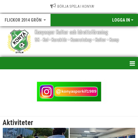
BÖRJA SPELA I KONYA!
FLICKOR 2014 GRÖN
LOGGA IN
Konyaspor Kultur och Idrottsförening
5K - Kul • Karaktär • Kamratskap • Kultur • Kamp
HEM
NYHETER
KALENDER
MATCHER
Aktiviteter
TRUPPEN