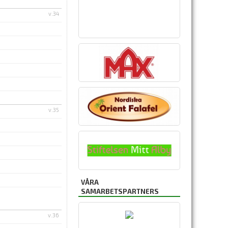
v.34
v.35
VÅRA
SAMARBETSPARTNERS
v.36