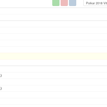
.)
.)