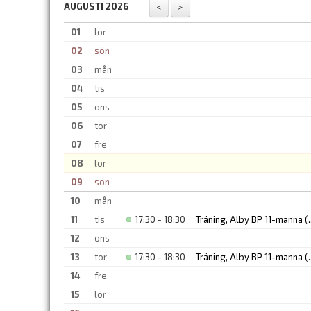
AUGUSTI 2026
01
lör
02
sön
03
mån
04
tis
05
ons
06
tor
07
fre
08
lör
09
sön
10
mån
11
tis
17:30 - 18:30
Träning, Alby BP 11-manna
(.
12
ons
13
tor
17:30 - 18:30
Träning, Alby BP 11-manna
(.
14
fre
15
lör