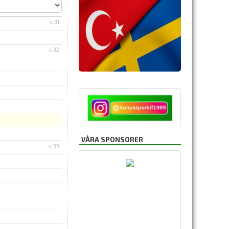
v.31
v.32
VÅRA SPONSORER
v.33