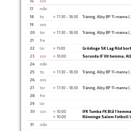
16
sön
17
mån
18
tis
17:30 - 18:30
Träning, Alby BP 11-manna
(.
19
ons
20
tor
17:30 - 18:30
Träning, Alby BP 11-manna
(.
21
fre
22
lör
11:00
Grödinge SK Lag Röd bort
23
sön
10:00
Sorunda IF Vit hemma, Al
24
mån
25
tis
17:30 - 18:30
Träning, Alby BP 11-manna
(.
26
ons
27
tor
17:30 - 18:30
Träning, Alby BP 11-manna
(.
28
fre
29
lör
30
sön
10:00
IFK Tumba FK Blå 1 hemma
10:00
Rönninge Salem Fotboll V
31
mån