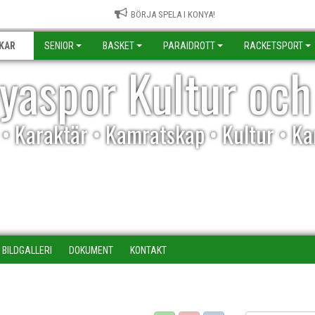
BÖRJA SPELA I KONYA!
KAR
SENIOR
BASKET
PARAIDROTT
RACKETSPORT
yaspor Kultur och
l • Karaktär • Kamratskap • Kultur • K
BILDGALLERI
DOKUMENT
KONTAKT