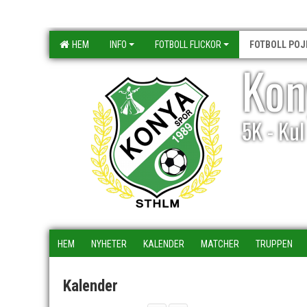
HEM
INFO
FOTBOLL FLICKOR
FOTBOLL POJ
Kon
5K - Ku
HEM
NYHETER
KALENDER
MATCHER
TRUPPEN
Kalender