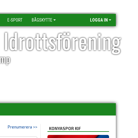
E-SPORT
BÅGSKYTTE
LOGGA IN
 Idrottsförening
amp
Prenumerera >>
KONYASPOR KIF