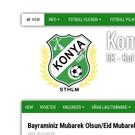
HEM
INFO
FOTBOLL FLICKOR
FOTBOLL POJ
Kon
5K - Ku
HEM
NYHETER
KALENDER
VÅRA LAG/TRÄNARE
Bayraminiz Mubarek Olsun/Eid Mubare
2023-04-21 03:09