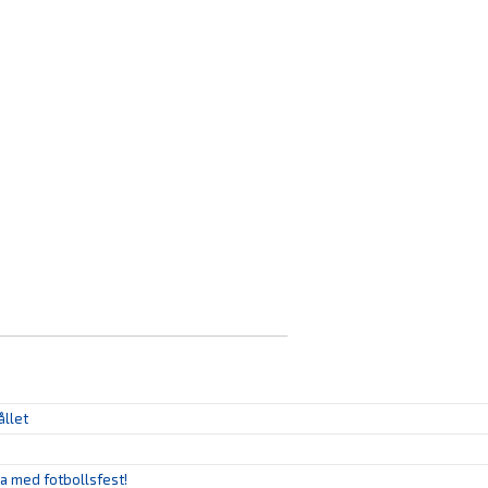
ållet
ya med fotbollsfest!