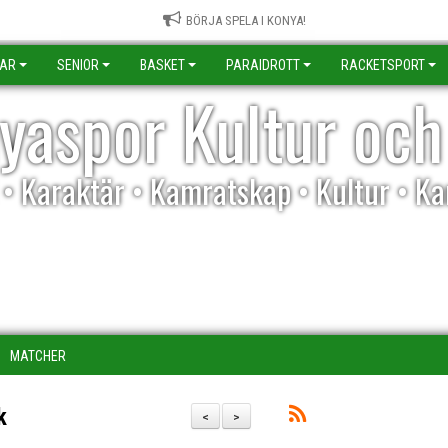
BÖRJA SPELA I KONYA!
KAR
SENIOR
BASKET
PARAIDROTT
RACKETSPORT
yaspor Kultur och
l • Karaktär • Kamratskap • Kultur • K
MATCHER
k
<
>