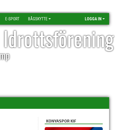
E-SPORT
BÅGSKYTTE
LOGGA IN
 Idrottsförening
amp
KONYASPOR KIF