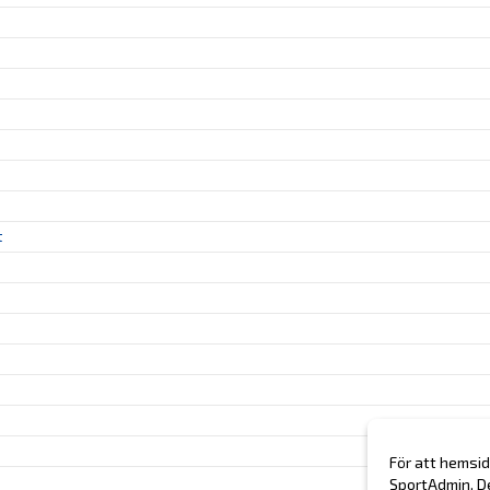
t
För att hemsid
SportAdmin. D