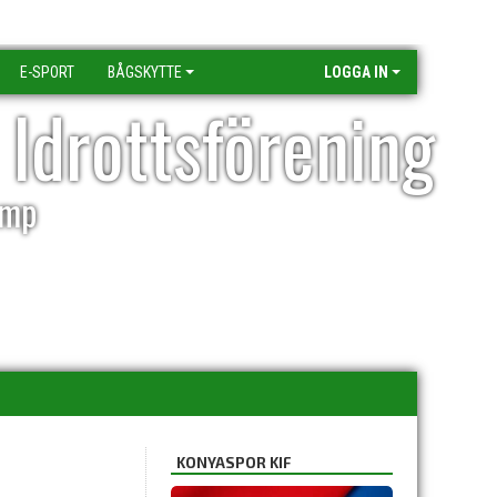
E-SPORT
BÅGSKYTTE
LOGGA IN
 Idrottsförening
amp
KONYASPOR KIF