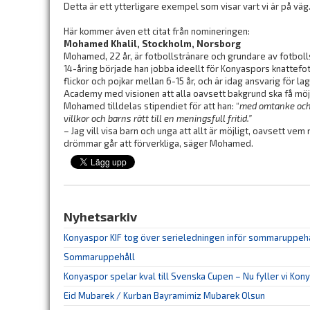
Detta är ett ytterligare exempel som visar vart vi är på väg..
Här kommer även ett citat från nomineringen:
Mohamed Khali
l, Stockholm, Norsborg
Mohamed, 22 år, är fotbollstränare och grundare av fotbo
14-åring började han jobba ideellt för Konyaspors knattefotb
flickor och pojkar mellan 6-15 år, och är idag ansvarig för 
Academy med visionen att alla oavsett bakgrund ska få möjli
Mohamed tilldelas stipendiet för att han: “
med omtanke och 
villkor och barns rätt till en meningsfull fritid.”
– Jag vill visa barn och unga att allt är möjligt, oavsett ve
drömmar går att förverkliga, säger Mohamed.
Nyhetsarkiv
Konyaspor KIF tog över serieledningen inför sommaruppeh
Sommaruppehåll
Konyaspor spelar kval till Svenska Cupen – Nu fyller vi Kon
Eid Mubarek / Kurban Bayramimiz Mubarek Olsun