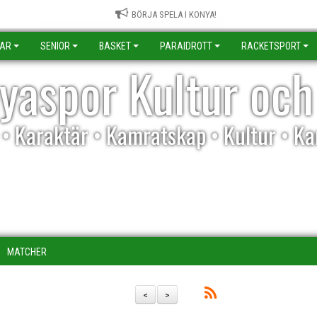
BÖRJA SPELA I KONYA!
KAR
SENIOR
BASKET
PARAIDROTT
RACKETSPORT
yaspor Kultur och
l • Karaktär • Kamratskap • Kultur • K
MATCHER
<
>