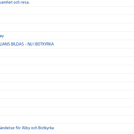
ksamhet och resa.
tay
LIANS BILDAS - NU I BOTKYRKA
 händelse för Alby och Botkyrka