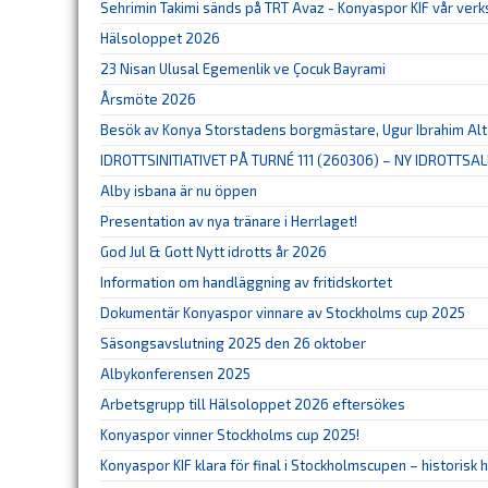
Sehrimin Takimi sänds på TRT Avaz - Konyaspor KIF vår ver
Hälsoloppet 2026
23 Nisan Ulusal Egemenlik ve Çocuk Bayrami
Årsmöte 2026
Besök av Konya Storstadens borgmästare, Ugur Ibrahim Al
IDROTTSINITIATIVET PÅ TURNÉ 111 (260306) – NY IDROTTSAL
Alby isbana är nu öppen
Presentation av nya tränare i Herrlaget!
God Jul & Gott Nytt idrotts år 2026
Information om handläggning av fritidskortet
Dokumentär Konyaspor vinnare av Stockholms cup 2025
Säsongsavslutning 2025 den 26 oktober
Albykonferensen 2025
Arbetsgrupp till Hälsoloppet 2026 eftersökes
Konyaspor vinner Stockholms cup 2025!
Konyaspor KIF klara för final i Stockholmscupen – historisk