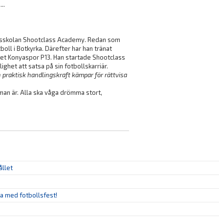
..
llsskolan Shootclass Academy. Redan som
oll i Botkyrka. Därefter har han tränat
laget Konyaspor P13. Han startade Shootclass
ghet att satsa på sin fotbollskarriär.
praktisk handlingskraft kämpar för rättvisa
m man är. Alla ska våga drömma stort,
ållet
ya med fotbollsfest!