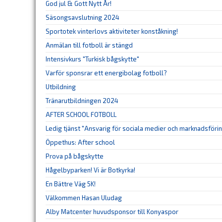
God jul & Gott Nytt År!
Säsongsavslutning 2024
Sportotek vinterlovs aktiviteter konståkning!
Anmälan till fotboll är stängd
Intensivkurs "Turkisk bågskytte"
Varför sponsrar ett energibolag fotboll?
Utbildning
Tränarutbildningen 2024
AFTER SCHOOL FOTBOLL
Ledig tjänst "Ansvarig för sociala medier och marknadsföri
Öppethus: After school
Prova på bågskytte
Hågelbyparken! Vi är Botkyrka!
En Bättre Väg 5K!
Välkommen Hasan Uludag
Alby Matcenter huvudsponsor till Konyaspor