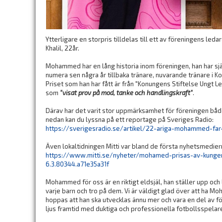
Ytterligare en storpris tilldelas till ett av föreningens le
Khalil, 22år.
Mohammed har en lång historia inom föreningen, han har själ
numera sen några år tillbaka tränare, nuvarande tränare i 
Priset som han har fått är från "Konungens Stiftelse Ungt Le
som
"visat prov på mod, tanke och handlingskraft"
.
Därav har det varit stor uppmärksamhet för föreningen både 
nedan kan du lyssna på ett reportage på Sveriges Radio:
https://sverigesradio.se/artikel/22-ariga-mohammed-far
Även lokaltidningen Mitti var bland de första nyhetsmedie
https://www.mitti.se/nyheter/mohamed-prisas-av-kunge
6.3.80344.a71e35a31f
Mohammed för oss är en riktigt eldsjäl, han ställer upp och
varje barn och tro på dem. Vi är väldigt glad över att ha
hoppas att han ska utvecklas ännu mer och vara en del av fö
ljus framtid med duktiga och professionella fotbollsspelar