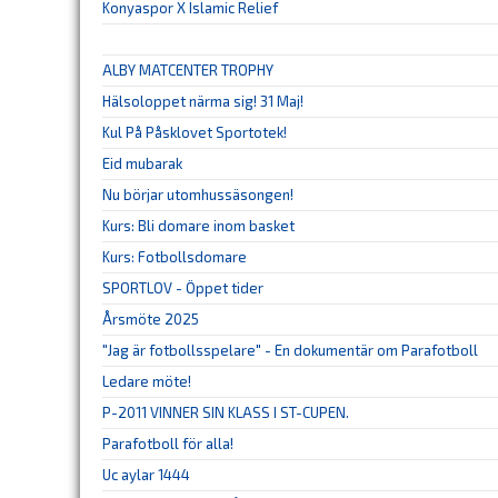
Konyaspor X Islamic Relief
ALBY MATCENTER TROPHY
Hälsoloppet närma sig! 31 Maj!
Kul På Påsklovet Sportotek!
Eid mubarak
Nu börjar utomhussäsongen!
Kurs: Bli domare inom basket
Kurs: Fotbollsdomare
SPORTLOV - Öppet tider
Årsmöte 2025
"Jag är fotbollsspelare" - En dokumentär om Parafotboll
Ledare möte!
P-2011 VINNER SIN KLASS I ST-CUPEN.
Parafotboll för alla!
Uc aylar 1444