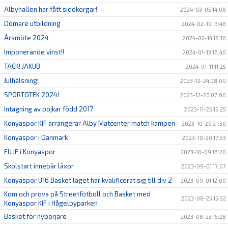
Albyhallen har fått sidokorgar!
2024-03-05 14:08
Domare utbildning
2024-02-19 13:48
Årsmöte 2024
2024-02-14 18:18
Imponerande vinst!!
2024-01-13 16:40
TACK! JAKUB
2024-01-11 11:25
Julhälsning!
2023-12-24 08:00
SPORTOTEK 2024!
2023-12-20 07:00
Intagning av pojkar född 2017
2023-11-25 15:25
Konyaspor KIF arrangerar Alby Matcenter match kampen
2023-10-26 21:50
Konyaspor i Danmark
2023-10-20 17:33
FU IF i Konyaspor
2023-10-09 16:20
Skolstart innebär läxor
2023-09-01 17:07
Konyaspor U16 Basket laget har kvalificerat sig till div 2
2023-09-01 12:00
Kom och prova på Streetfotboll och Basket med
2023-08-25 15:32
Konyaspor KIF i Hågelbyparken
Basket för nybörjare
2023-08-23 15:28