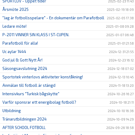
SPORTLOV - Öppet tider
2025-02-23 11:43
Årsmöte 2025
2025-02-19 18:09
"Jag är fotbollsspelare" - En dokumentär om Parafotboll
2025-02-05 17:38
Ledare möte!
2025-01-08 09:28
P-2011 VINNER SIN KLASS I ST-CUPEN.
2025-01-07 06:48
Parafotboll för alla!
2025-01-01 21:58
Uc aylar 1444
2024-12-31 21:55
God jul & Gott Nytt År!
2024-12-23 16:12
Säsongsavslutning 2024
2024-12-18 07:02
Sportotek vinterlovs aktiviteter konståkning!
2024-12-13 10:45
Anmälan till fotboll är stängd
2024-11-18 13:20
Intensivkurs "Turkisk bågskytte"
2024-10-26 16:27
Varför sponsrar ett energibolag fotboll?
2024-10-18 21:11
Utbildning
2024-10-10 16:36
Tränarutbildningen 2024
2024-10-09 14:29
AFTER SCHOOL FOTBOLL
2024-09-26 18:58