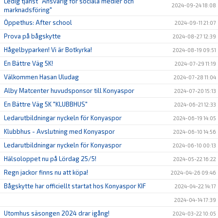
Ledig tjänst "Ansvarig för sociala medier och
2024-09-24 18:08
marknadsföring"
Öppethus: After school
2024-09-11 21:07
Prova på bågskytte
2024-08-27 12:39
Hågelbyparken! Vi är Botkyrka!
2024-08-19 09:51
En Bättre Väg 5K!
2024-07-29 11:19
Välkommen Hasan Uludag
2024-07-28 11:04
Alby Matcenter huvudsponsor till Konyaspor
2024-07-20 15:13
En Bättre Väg 5K "KLUBBHUS"
2024-06-21 12:33
Ledarutbildningar nyckeln för Konyaspor
2024-06-19 14:05
Klubbhus - Avslutning med Konyaspor
2024-06-10 14:56
Ledarutbildningar nyckeln för Konyaspor
2024-06-10 00:13
Hälsoloppet nu på Lördag 25/5!
2024-05-22 16:22
Regn jackor finns nu att köpa!
2024-04-26 09:46
Bågskytte har officiellt startat hos Konyaspor KIF
2024-04-22 14:17
2024-04-14 17:39
Utomhus säsongen 2024 drar igång!
2024-03-22 10:05