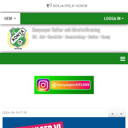
BÖRJA SPELA I KONYA!
HEM
LOGGA IN
Konyaspor Kultur och Idrottsförening
5K - Kul • Karaktär • Kamratskap • Kultur • Kamp
HEM
NYHETER
KALENDER
VÅRA LAG/TRÄNARE
2024-04-14 17:39
<
>
MATCHER