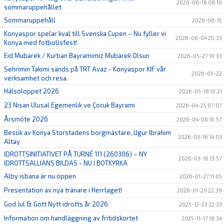
2026-06-18 08:10
sommaruppehållet
Sommaruppehåll
2026-06-15
Konyaspor spelar kval till Svenska Cupen – Nu fyller vi
2026-06-04 20:33
Konya med fotbollsfest!
Eid Mubarek / Kurban Bayramimiz Mubarek Olsun
2026-05-27 10:33
Sehrimin Takimi sänds på TRT Avaz - Konyaspor KIF vår
2026-05-22
verksamhet och resa.
Hälsoloppet 2026
2026-05-18 10:21
23 Nisan Ulusal Egemenlik ve Çocuk Bayrami
2026-04-25 07:07
Årsmöte 2026
2026-04-06 16:57
Besök av Konya Storstadens borgmästare, Ugur Ibrahim
2026-03-16 14:03
Altay
IDROTTSINITIATIVET PÅ TURNÉ 111 (260306) – NY
2026-03-16 13:57
IDROTTSALLIANS BILDAS - NU I BOTKYRKA
Alby isbana är nu öppen
2026-01-27 11:05
Presentation av nya tränare i Herrlaget!
2026-01-20 22:39
God Jul & Gott Nytt idrotts år 2026
2025-12-23 22:33
Information om handläggning av fritidskortet
2025-11-17 18:34