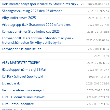
Dokumentär Konyaspor vinnare av Stockholms cup 2025
2025-11-06 20:27
Säsongsavslutning 2025 den 26 oktober
2025-10-21 22:54
Albykonferensen 2025
2025-10-14 16:37
Arbetsgrupp till Hälsoloppet 2026 eftersökes
2025-09-25 17:21
Konyaspor vinner Stockholms cup 2025!
2025-09-13 16:58
Konyaspor KIF klara för final i Stockholmscupen –
2025-08-30 07:24
historisk händelse för Alby och Botkyrka
Konyaspor X Islamic Relief
2025-08-15 14:34
2025-06-19
ALBY MATCENTER TROPHY
2025-05-07 17:35
Hälsoloppet närma sig! 31 Maj!
2025-04-17 10:47
Kul På Påsklovet Sportotek!
2025-04-13 13:13
Eid mubarak
2025-03-30 09:30
Nu börjar utomhussäsongen!
2025-03-26 13:38
Kurs: Bli domare inom basket
2025-03-02 13:09
Kurs: Fotbollsdomare
2025-03-02 13:06