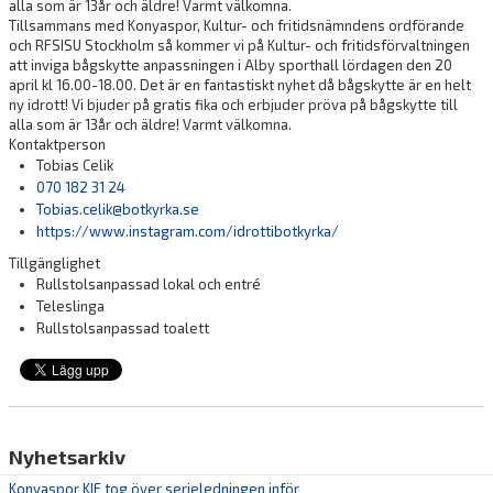
alla som är 13år och äldre! Varmt välkomna.
Tillsammans med Konyaspor, Kultur- och fritidsnämndens ordförande
och RFSISU Stockholm så kommer vi på Kultur- och fritidsförvaltningen
att inviga bågskytte anpassningen i Alby sporthall lördagen den 20
april kl 16.00-18.00. Det är en fantastiskt nyhet då bågskytte är en helt
ny idrott! Vi bjuder på gratis fika och erbjuder pröva på bågskytte till
alla som är 13år och äldre! Varmt välkomna.
Kontaktperson
Tobias Celik
070 182 31 24
Tobias.celik@botkyrka.se
https://www.instagram.com/idrottibotkyrka/
Tillgänglighet
Rullstolsanpassad lokal och entré
Teleslinga
Rullstolsanpassad toalett
Nyhetsarkiv
Konyaspor KIF tog över serieledningen inför