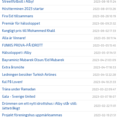
Streetfotboll i Alby!
2023-08-16 11:24
Höstterminen 2023 startar
2023-08-01 13:26
Fira Eid tillsammans
2023-06-26 10:19
Premiär för hälsoloppet
2023-06-09 21:32
Kungligt pris till Mohammed Khalil
2023-06-02 17:33
Alla är Vinnare!
2023-05-30 11:14
FUNKIS PROVA-PÅ IDROTT
2023-05-05 15:45
Hälsoloppet i Alby
2023-05-01 14:51
Bayraminiz Mubarek Olsun/Eid Mubarek
2023-04-21 03:09
Extra årsmöte
2023-04-17 16:53
Ledningen besöker Turkish Airlines
2023-04-12 22:28
Kul På Loven!
2023-04-10 21:33
Träna under Ramadan
2023-03-22 09:47
Gala - Sverige United
2023-03-07 18:07
Drömmen om ett nytt idrottshus i Alby står still:
2023-02-22 11:01
Jättetråkigt
Projekt föreningshus uppmärksammas
2023-02-19 21:51