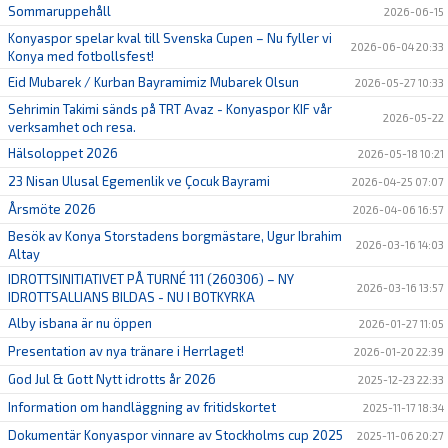
Sommaruppehåll
2026-06-15
Konyaspor spelar kval till Svenska Cupen – Nu fyller vi
2026-06-04 20:33
Konya med fotbollsfest!
Eid Mubarek / Kurban Bayramimiz Mubarek Olsun
2026-05-27 10:33
Sehrimin Takimi sänds på TRT Avaz - Konyaspor KIF vår
2026-05-22
verksamhet och resa.
Hälsoloppet 2026
2026-05-18 10:21
23 Nisan Ulusal Egemenlik ve Çocuk Bayrami
2026-04-25 07:07
Årsmöte 2026
2026-04-06 16:57
Besök av Konya Storstadens borgmästare, Ugur Ibrahim
2026-03-16 14:03
Altay
IDROTTSINITIATIVET PÅ TURNÉ 111 (260306) – NY
2026-03-16 13:57
IDROTTSALLIANS BILDAS - NU I BOTKYRKA
Alby isbana är nu öppen
2026-01-27 11:05
Presentation av nya tränare i Herrlaget!
2026-01-20 22:39
God Jul & Gott Nytt idrotts år 2026
2025-12-23 22:33
Information om handläggning av fritidskortet
2025-11-17 18:34
Dokumentär Konyaspor vinnare av Stockholms cup 2025
2025-11-06 20:27