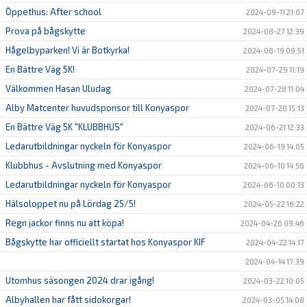
Öppethus: After school
2024-09-11 21:07
Prova på bågskytte
2024-08-27 12:39
Hågelbyparken! Vi är Botkyrka!
2024-08-19 09:51
En Bättre Väg 5K!
2024-07-29 11:19
Välkommen Hasan Uludag
2024-07-28 11:04
Alby Matcenter huvudsponsor till Konyaspor
2024-07-20 15:13
En Bättre Väg 5K "KLUBBHUS"
2024-06-21 12:33
Ledarutbildningar nyckeln för Konyaspor
2024-06-19 14:05
Klubbhus - Avslutning med Konyaspor
2024-06-10 14:56
Ledarutbildningar nyckeln för Konyaspor
2024-06-10 00:13
Hälsoloppet nu på Lördag 25/5!
2024-05-22 16:22
Regn jackor finns nu att köpa!
2024-04-26 09:46
Bågskytte har officiellt startat hos Konyaspor KIF
2024-04-22 14:17
2024-04-14 17:39
Utomhus säsongen 2024 drar igång!
2024-03-22 10:05
Albyhallen har fått sidokorgar!
2024-03-05 14:08