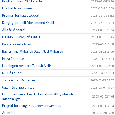
Höstterminen 2023 startar
2023-08-01 13:26
Fira Eid tillsammans
2023-06-26 10:19
Premiär för hälsoloppet
2023-06-09 21:32
Kungligt pris till Mohammed Khalil
2023-06-02 17:33
Alla är Vinnare!
2023-05-30 11:14
FUNKIS PROVA-PÅ IDROTT
2023-05-05 15:45
Hälsoloppet i Alby
2023-05-01 14:51
Bayraminiz Mubarek Olsun/Eid Mubarek
2023-04-21 03:09
Extra årsmöte
2023-04-17 16:53
Ledningen besöker Turkish Airlines
2023-04-12 22:28
Kul På Loven!
2023-04-10 21:33
Träna under Ramadan
2023-03-22 09:47
Gala - Sverige United
2023-03-07 18:07
Drömmen om ett nytt idrottshus i Alby står still:
2023-02-22 11:01
Jättetråkigt
Projekt föreningshus uppmärksammas
2023-02-19 21:51
Årsmöte
2023-01-28 15:50