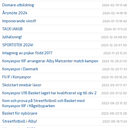
Domare utbildning
2024-02-19 13:48
Årsmöte 2024
2024-02-14 18:18
Imponerande vinst!!
2024-01-13 16:40
TACK! JAKUB
2024-01-11 11:25
Julhälsning!
2023-12-24 08:00
SPORTOTEK 2024!
2023-12-20 07:00
Intagning av pojkar född 2017
2023-11-25 15:25
Konyaspor KIF arrangerar Alby Matcenter match kampen
2023-10-26 21:50
Konyaspor i Danmark
2023-10-20 17:33
FU IF i Konyaspor
2023-10-09 16:20
Skolstart innebär läxor
2023-09-01 17:07
Konyaspor U16 Basket laget har kvalificerat sig till div 2
2023-09-01 12:00
Kom och prova på Streetfotboll och Basket med
2023-08-25 15:32
Konyaspor KIF i Hågelbyparken
Basket för nybörjare
2023-08-23 15:28
Streetfotboll i Alby!
2023-08-16 11:24