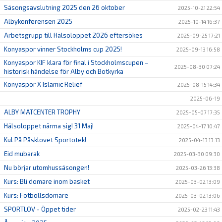
Säsongsavslutning 2025 den 26 oktober
2025-10-21 22:54
Albykonferensen 2025
2025-10-14 16:37
Arbetsgrupp till Hälsoloppet 2026 eftersökes
2025-09-25 17:21
Konyaspor vinner Stockholms cup 2025!
2025-09-13 16:58
Konyaspor KIF klara för final i Stockholmscupen –
2025-08-30 07:24
historisk händelse för Alby och Botkyrka
Konyaspor X Islamic Relief
2025-08-15 14:34
2025-06-19
ALBY MATCENTER TROPHY
2025-05-07 17:35
Hälsoloppet närma sig! 31 Maj!
2025-04-17 10:47
Kul På Påsklovet Sportotek!
2025-04-13 13:13
Eid mubarak
2025-03-30 09:30
Nu börjar utomhussäsongen!
2025-03-26 13:38
Kurs: Bli domare inom basket
2025-03-02 13:09
Kurs: Fotbollsdomare
2025-03-02 13:06
SPORTLOV - Öppet tider
2025-02-23 11:43