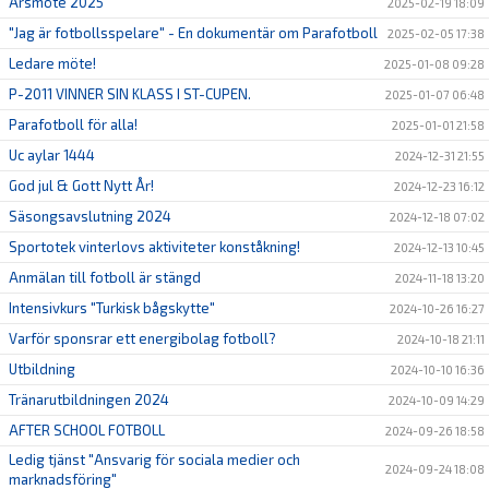
Årsmöte 2025
2025-02-19 18:09
"Jag är fotbollsspelare" - En dokumentär om Parafotboll
2025-02-05 17:38
Ledare möte!
2025-01-08 09:28
P-2011 VINNER SIN KLASS I ST-CUPEN.
2025-01-07 06:48
Parafotboll för alla!
2025-01-01 21:58
Uc aylar 1444
2024-12-31 21:55
God jul & Gott Nytt År!
2024-12-23 16:12
Säsongsavslutning 2024
2024-12-18 07:02
Sportotek vinterlovs aktiviteter konståkning!
2024-12-13 10:45
Anmälan till fotboll är stängd
2024-11-18 13:20
Intensivkurs "Turkisk bågskytte"
2024-10-26 16:27
Varför sponsrar ett energibolag fotboll?
2024-10-18 21:11
Utbildning
2024-10-10 16:36
Tränarutbildningen 2024
2024-10-09 14:29
AFTER SCHOOL FOTBOLL
2024-09-26 18:58
Ledig tjänst "Ansvarig för sociala medier och
2024-09-24 18:08
marknadsföring"