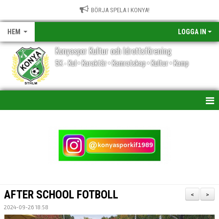
BÖRJA SPELA I KONYA!
HEM
LOGGA IN
Konyaspor Kultur och Idrottsförening
5K - Kul • Karaktär • Kamratskap • Kultur • Kamp
HEM
NYHETER
KALENDER
VÅRA LAG/TRÄNARE
AFTER SCHOOL FOTBOLL
<
>
MATCHER
2024-09-26 18:58