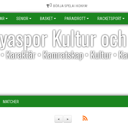
BÖRJA SPELA I KONYA!
KAR
SENIOR
BASKET
PARAIDROTT
RACKETSPORT
yaspor Kultur och
l • Karaktär • Kamratskap • Kultur • K
MATCHER
<
>