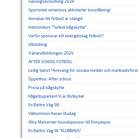
Säsongsavslutning 2024
Sportotek vinterlovs aktiviteter konståkning!
Anmälan till fotboll är stängd
Intensivkurs "Turkisk bågskytte"
Varför sponsrar ett energibolag fotboll?
Utbildning
Tränarutbildningen 2024
AFTER SCHOOL FOTBOLL
Ledig tjänst "Ansvarig för sociala medier och marknadsföri
Öppethus: After school
Prova på bågskytte
Hågelbyparken! Vi är Botkyrka!
En Bättre Väg 5K!
Välkommen Hasan Uludag
Alby Matcenter huvudsponsor till Konyaspor
En Bättre Väg 5K "KLUBBHUS"