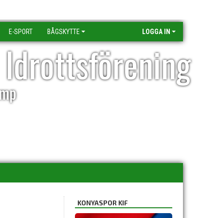
E-SPORT
BÅGSKYTTE
LOGGA IN
 Idrottsförening
amp
KONYASPOR KIF