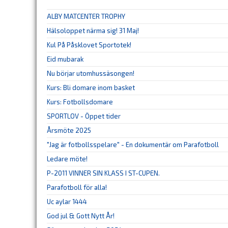
ALBY MATCENTER TROPHY
Hälsoloppet närma sig! 31 Maj!
Kul På Påsklovet Sportotek!
Eid mubarak
Nu börjar utomhussäsongen!
Kurs: Bli domare inom basket
Kurs: Fotbollsdomare
SPORTLOV - Öppet tider
Årsmöte 2025
"Jag är fotbollsspelare" - En dokumentär om Parafotboll
Ledare möte!
P-2011 VINNER SIN KLASS I ST-CUPEN.
Parafotboll för alla!
Uc aylar 1444
God jul & Gott Nytt År!