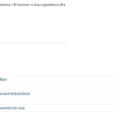
lkomna. I år kommer vi även uppdatera våra
ållet
ya med fotbollsfest!
ksamhet och resa.