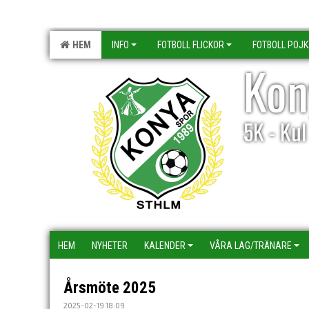
HEM
INFO
FOTBOLL FLICKOR
FOTBOLL POJ
Kon
5K - Ku
HEM
NYHETER
KALENDER
VÅRA LAG/TRÄNARE
Årsmöte 2025
2025-02-19 18:09