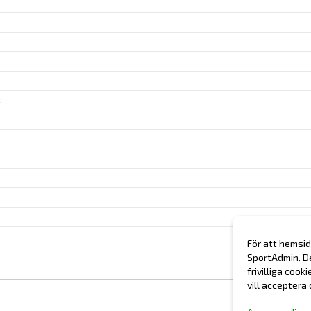
t
För att hemsid
SportAdmin. D
frivilliga cook
vill acceptera