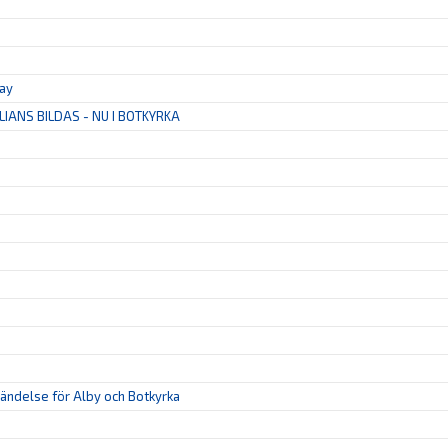
tay
LIANS BILDAS - NU I BOTKYRKA
 händelse för Alby och Botkyrka