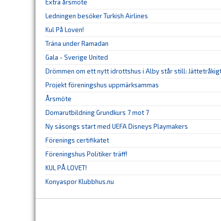
Extra årsmöte
Ledningen besöker Turkish Airlines
Kul På Loven!
Träna under Ramadan
Gala - Sverige United
Drömmen om ett nytt idrottshus i Alby står still: Jättetråkig
Projekt föreningshus uppmärksammas
Årsmöte
Domarutbildning Grundkurs 7 mot 7
Ny säsongs start med UEFA Disneys Playmakers
Förenings certifikatet
Föreningshus Politiker träff!
KUL PÅ LOVET!
Konyaspor Klubbhus.nu