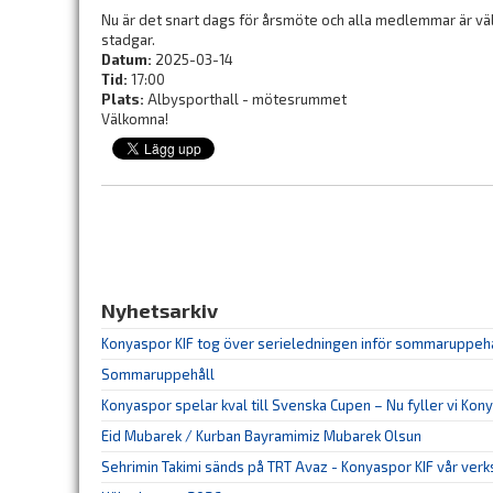
Nu är det snart dags för årsmöte och alla medlemmar är vä
stadgar.
Datum:
2025-03-14
Tid:
17:00
Plats:
Albysporthall - mötesrummet
Välkomna!
Nyhetsarkiv
Konyaspor KIF tog över serieledningen inför sommaruppeh
Sommaruppehåll
Konyaspor spelar kval till Svenska Cupen – Nu fyller vi Kon
Eid Mubarek / Kurban Bayramimiz Mubarek Olsun
Sehrimin Takimi sänds på TRT Avaz - Konyaspor KIF vår ver