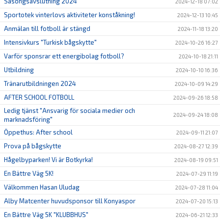
Säsongsavslutning 2024
2024-12-18 07:02
Sportotek vinterlovs aktiviteter konståkning!
2024-12-13 10:45
Anmälan till fotboll är stängd
2024-11-18 13:20
Intensivkurs "Turkisk bågskytte"
2024-10-26 16:27
Varför sponsrar ett energibolag fotboll?
2024-10-18 21:11
Utbildning
2024-10-10 16:36
Tränarutbildningen 2024
2024-10-09 14:29
AFTER SCHOOL FOTBOLL
2024-09-26 18:58
Ledig tjänst "Ansvarig för sociala medier och
2024-09-24 18:08
marknadsföring"
Öppethus: After school
2024-09-11 21:07
Prova på bågskytte
2024-08-27 12:39
Hågelbyparken! Vi är Botkyrka!
2024-08-19 09:51
En Bättre Väg 5K!
2024-07-29 11:19
Välkommen Hasan Uludag
2024-07-28 11:04
Alby Matcenter huvudsponsor till Konyaspor
2024-07-20 15:13
En Bättre Väg 5K "KLUBBHUS"
2024-06-21 12:33