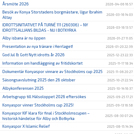
Årsmöte 2026
2026-04-06 16:57
Besök av Konya Storstadens borgmästare, Ugur Ibrahim
2026-03-16 14:03
Altay
IDROTTSINITIATIVET PÅ TURNÉ 111 (260306) – NY
2026-03-16 13:57
IDROTTSALLIANS BILDAS - NU I BOTKYRKA
Alby isbana är nu öppen
2026-01-27 11:05
Presentation av nya tränare i Herrlaget!
2026-01-20 22:39
God Jul & Gott Nytt idrotts år 2026
2025-12-23 22:33
Information om handläggning av fritidskortet
2025-11-17 18:34
Dokumentär Konyaspor vinnare av Stockholms cup 2025
2025-11-06 20:27
Säsongsavslutning 2025 den 26 oktober
2025-10-21 22:54
Albykonferensen 2025
2025-10-14 16:37
Arbetsgrupp till Hälsoloppet 2026 eftersökes
2025-09-25 17:21
Konyaspor vinner Stockholms cup 2025!
2025-09-13 16:58
Konyaspor KIF klara för final i Stockholmscupen –
2025-08-30 07:24
historisk händelse för Alby och Botkyrka
Konyaspor X Islamic Relief
2025-08-15 14:34