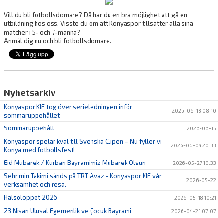
Vill du bli fotbollsdomare? Då har du en bra möjlighet att gå en
utbildning hos oss. Visste du om att Konyaspor tillsätter alla sina
matcher i 5- och 7-manna?
Anmäl dig nu och bli fotbollsdomare.
Nyhetsarkiv
Konyaspor KIF tog över serieledningen inför
2026-06-18 08:10
sommaruppehållet
Sommaruppehåll
2026-06-15
Konyaspor spelar kval till Svenska Cupen – Nu fyller vi
2026-06-04 20:33
Konya med fotbollsfest!
Eid Mubarek / Kurban Bayramimiz Mubarek Olsun
2026-05-27 10:33
Sehrimin Takimi sänds på TRT Avaz - Konyaspor KIF vår
2026-05-22
verksamhet och resa.
Hälsoloppet 2026
2026-05-18 10:21
23 Nisan Ulusal Egemenlik ve Çocuk Bayrami
2026-04-25 07:07