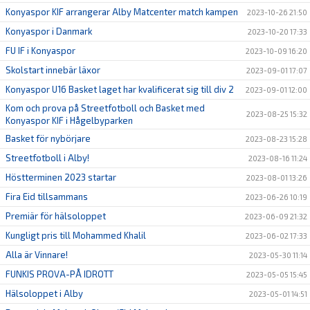
Konyaspor KIF arrangerar Alby Matcenter match kampen
2023-10-26 21:50
Konyaspor i Danmark
2023-10-20 17:33
FU IF i Konyaspor
2023-10-09 16:20
Skolstart innebär läxor
2023-09-01 17:07
Konyaspor U16 Basket laget har kvalificerat sig till div 2
2023-09-01 12:00
Kom och prova på Streetfotboll och Basket med
2023-08-25 15:32
Konyaspor KIF i Hågelbyparken
Basket för nybörjare
2023-08-23 15:28
Streetfotboll i Alby!
2023-08-16 11:24
Höstterminen 2023 startar
2023-08-01 13:26
Fira Eid tillsammans
2023-06-26 10:19
Premiär för hälsoloppet
2023-06-09 21:32
Kungligt pris till Mohammed Khalil
2023-06-02 17:33
Alla är Vinnare!
2023-05-30 11:14
FUNKIS PROVA-PÅ IDROTT
2023-05-05 15:45
Hälsoloppet i Alby
2023-05-01 14:51