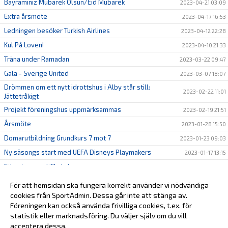
Bayraminiz Mubarek Olsun/Eid Mubarek
2023-04-21 03:09
Extra årsmöte
2023-04-17 16:53
Ledningen besöker Turkish Airlines
2023-04-12 22:28
Kul På Loven!
2023-04-10 21:33
Träna under Ramadan
2023-03-22 09:47
Gala - Sverige United
2023-03-07 18:07
Drömmen om ett nytt idrottshus i Alby står still:
2023-02-22 11:01
Jättetråkigt
Projekt föreningshus uppmärksammas
2023-02-19 21:51
Årsmöte
2023-01-28 15:50
Domarutbildning Grundkurs 7 mot 7
2023-01-23 09:03
Ny säsongs start med UEFA Disneys Playmakers
2023-01-17 13:15
Förenings certifikatet
2023-01-11 14:38
Föreningshus Politiker träff!
2023-01-11 14:12
För att hemsidan ska fungera korrekt använder vi nödvändiga
KUL PÅ LOVET!
cookies från SportAdmin. Dessa går inte att stänga av.
2023-01-03 14:43
Föreningen kan också använda frivilliga cookies, t.ex. för
Konyaspor Klubbhus.nu
2022-12-20 17:00
statistik eller marknadsföring. Du väljer själv om du vill
acceptera dessa.