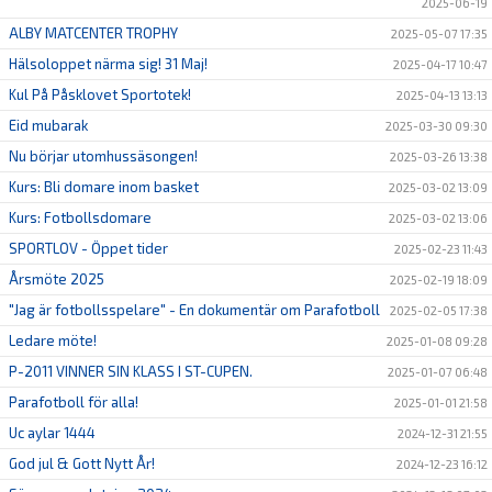
2025-06-19
ALBY MATCENTER TROPHY
2025-05-07 17:35
Hälsoloppet närma sig! 31 Maj!
2025-04-17 10:47
Kul På Påsklovet Sportotek!
2025-04-13 13:13
Eid mubarak
2025-03-30 09:30
Nu börjar utomhussäsongen!
2025-03-26 13:38
Kurs: Bli domare inom basket
2025-03-02 13:09
Kurs: Fotbollsdomare
2025-03-02 13:06
SPORTLOV - Öppet tider
2025-02-23 11:43
Årsmöte 2025
2025-02-19 18:09
"Jag är fotbollsspelare" - En dokumentär om Parafotboll
2025-02-05 17:38
Ledare möte!
2025-01-08 09:28
P-2011 VINNER SIN KLASS I ST-CUPEN.
2025-01-07 06:48
Parafotboll för alla!
2025-01-01 21:58
Uc aylar 1444
2024-12-31 21:55
God jul & Gott Nytt År!
2024-12-23 16:12