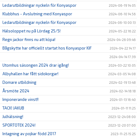
Ledarutbildningar nyckeln för Konyaspor
2024-06-19 14:05
Klubbhus - Avslutning med Konyaspor
2024-06-10 14:56
Ledarutbildningar nyckeln för Konyaspor
2024-06-10 00:13
Hälsoloppet nu på Lördag 25/5!
2024-05-22 16:22
Regn jackor finns nu att köpa!
2024-04-26 09:46
Bågskytte har officiellt startat hos Konyaspor KIF
2024-04-22 14:17
2024-04-14 17:39
Utomhus säsongen 2024 drar igång!
2024-03-22 10:05
Albyhallen har fått sidokorgar!
2024-03-05 14:08
Domare utbildning
2024-02-19 13:48
Årsmöte 2024
2024-02-14 18:18
Imponerande vinst!!
2024-01-13 16:40
TACK! JAKUB
2024-01-11 11:25
Julhälsning!
2023-12-24 08:00
SPORTOTEK 2024!
2023-12-20 07:00
Intagning av pojkar född 2017
2023-11-25 15:25