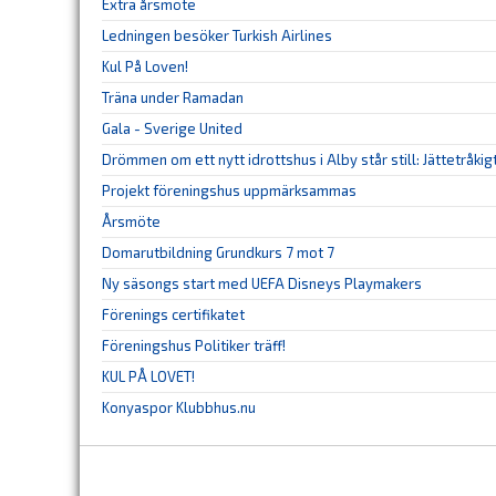
Extra årsmöte
Ledningen besöker Turkish Airlines
Kul På Loven!
Träna under Ramadan
Gala - Sverige United
Drömmen om ett nytt idrottshus i Alby står still: Jättetråkig
Projekt föreningshus uppmärksammas
Årsmöte
Domarutbildning Grundkurs 7 mot 7
Ny säsongs start med UEFA Disneys Playmakers
Förenings certifikatet
Föreningshus Politiker träff!
KUL PÅ LOVET!
Konyaspor Klubbhus.nu