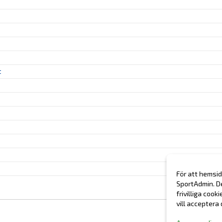
t
För att hemsid
SportAdmin. D
frivilliga cook
vill acceptera