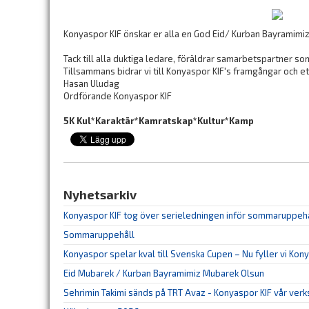
Konyaspor KIF önskar er alla en God Eid/ Kurban Bayramimi
Tack till alla duktiga ledare, föräldrar samarbetspartner so
Tillsammans bidrar vi till Konyaspor KIF's framgångar och et
Hasan Uludag
Ordförande Konyaspor KIF
5K Kul*Karaktär*Kamratskap*Kultur*Kamp
Nyhetsarkiv
Konyaspor KIF tog över serieledningen inför sommaruppeh
Sommaruppehåll
Konyaspor spelar kval till Svenska Cupen – Nu fyller vi Kon
Eid Mubarek / Kurban Bayramimiz Mubarek Olsun
Sehrimin Takimi sänds på TRT Avaz - Konyaspor KIF vår ver