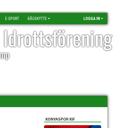
E-SPORT
BÅGSKYTTE
LOGGA IN
 Idrottsförening
amp
KONYASPOR KIF