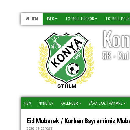
HEM
INFO
FOTBOLL FLICKOR
FOTBOLL POJ
Kon
5K - Ku
HEM
NYHETER
KALENDER
VÅRA LAG/TRÄNARE
Eid Mubarek / Kurban Bayramimiz Mub
2026-05-27 10:33