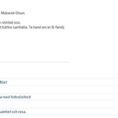
z Mubarek Olsun.
m stöttat oss.
t bättre samhälle. Ta hand om er & familj.
ållet
ya med fotbollsfest!
ksamhet och resa.