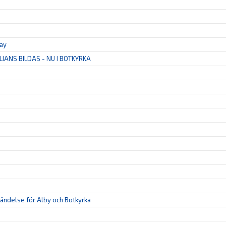
tay
LIANS BILDAS - NU I BOTKYRKA
 händelse för Alby och Botkyrka