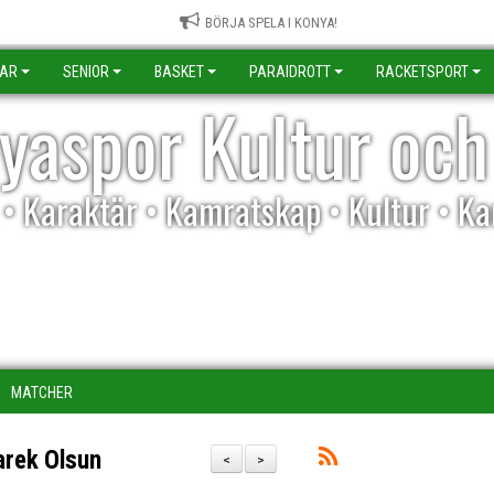
BÖRJA SPELA I KONYA!
KAR
SENIOR
BASKET
PARAIDROTT
RACKETSPORT
yaspor Kultur och
l • Karaktär • Kamratskap • Kultur • K
MATCHER
arek Olsun
<
>