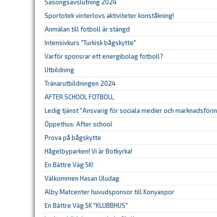
Säsongsavslutning 2024
Sportotek vinterlovs aktiviteter konståkning!
Anmälan till fotboll är stängd
Intensivkurs "Turkisk bågskytte"
Varför sponsrar ett energibolag fotboll?
Utbildning
Tränarutbildningen 2024
AFTER SCHOOL FOTBOLL
Ledig tjänst "Ansvarig för sociala medier och marknadsföri
Öppethus: After school
Prova på bågskytte
Hågelbyparken! Vi är Botkyrka!
En Bättre Väg 5K!
Välkommen Hasan Uludag
Alby Matcenter huvudsponsor till Konyaspor
En Bättre Väg 5K "KLUBBHUS"