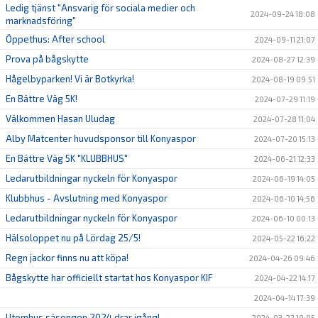
Ledig tjänst "Ansvarig för sociala medier och
2024-09-24 18:08
marknadsföring"
Öppethus: After school
2024-09-11 21:07
Prova på bågskytte
2024-08-27 12:39
Hågelbyparken! Vi är Botkyrka!
2024-08-19 09:51
En Bättre Väg 5K!
2024-07-29 11:19
Välkommen Hasan Uludag
2024-07-28 11:04
Alby Matcenter huvudsponsor till Konyaspor
2024-07-20 15:13
En Bättre Väg 5K "KLUBBHUS"
2024-06-21 12:33
Ledarutbildningar nyckeln för Konyaspor
2024-06-19 14:05
Klubbhus - Avslutning med Konyaspor
2024-06-10 14:56
Ledarutbildningar nyckeln för Konyaspor
2024-06-10 00:13
Hälsoloppet nu på Lördag 25/5!
2024-05-22 16:22
Regn jackor finns nu att köpa!
2024-04-26 09:46
Bågskytte har officiellt startat hos Konyaspor KIF
2024-04-22 14:17
2024-04-14 17:39
Utomhus säsongen 2024 drar igång!
2024-03-22 10:05