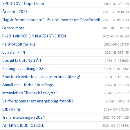
SPORTLOV - Öppet tider
2025-02-23 11:43
Årsmöte 2025
2025-02-19 18:09
"Jag är fotbollsspelare" - En dokumentär om Parafotboll
2025-02-05 17:38
Ledare möte!
2025-01-08 09:28
P-2011 VINNER SIN KLASS I ST-CUPEN.
2025-01-07 06:48
Parafotboll för alla!
2025-01-01 21:58
Uc aylar 1444
2024-12-31 21:55
God jul & Gott Nytt År!
2024-12-23 16:12
Säsongsavslutning 2024
2024-12-18 07:02
Sportotek vinterlovs aktiviteter konståkning!
2024-12-13 10:45
Anmälan till fotboll är stängd
2024-11-18 13:20
Intensivkurs "Turkisk bågskytte"
2024-10-26 16:27
Varför sponsrar ett energibolag fotboll?
2024-10-18 21:11
Utbildning
2024-10-10 16:36
Tränarutbildningen 2024
2024-10-09 14:29
AFTER SCHOOL FOTBOLL
2024-09-26 18:58