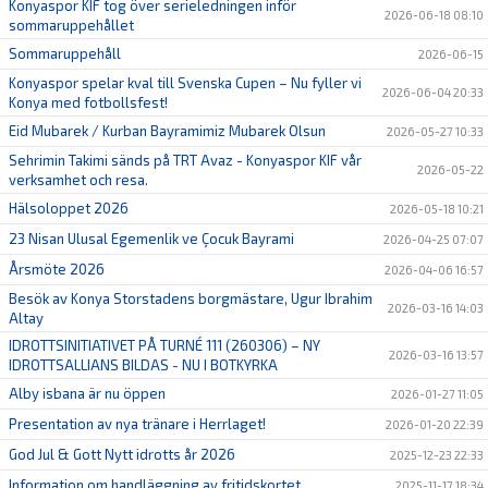
Konyaspor KIF tog över serieledningen inför
2026-06-18 08:10
sommaruppehållet
Sommaruppehåll
2026-06-15
Konyaspor spelar kval till Svenska Cupen – Nu fyller vi
2026-06-04 20:33
Konya med fotbollsfest!
Eid Mubarek / Kurban Bayramimiz Mubarek Olsun
2026-05-27 10:33
Sehrimin Takimi sänds på TRT Avaz - Konyaspor KIF vår
2026-05-22
verksamhet och resa.
Hälsoloppet 2026
2026-05-18 10:21
23 Nisan Ulusal Egemenlik ve Çocuk Bayrami
2026-04-25 07:07
Årsmöte 2026
2026-04-06 16:57
Besök av Konya Storstadens borgmästare, Ugur Ibrahim
2026-03-16 14:03
Altay
IDROTTSINITIATIVET PÅ TURNÉ 111 (260306) – NY
2026-03-16 13:57
IDROTTSALLIANS BILDAS - NU I BOTKYRKA
Alby isbana är nu öppen
2026-01-27 11:05
Presentation av nya tränare i Herrlaget!
2026-01-20 22:39
God Jul & Gott Nytt idrotts år 2026
2025-12-23 22:33
Information om handläggning av fritidskortet
2025-11-17 18:34