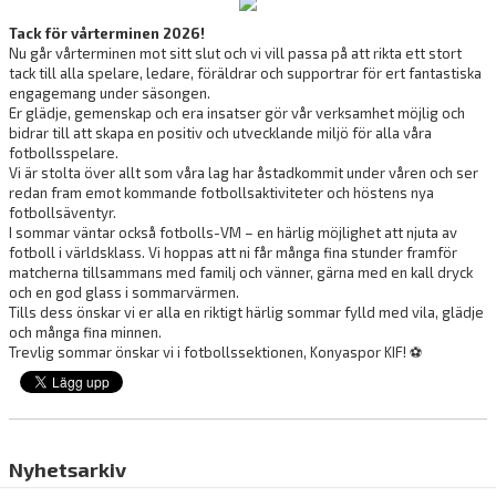
Tack för vårterminen 2026!
Nu går vårterminen mot sitt slut och vi vill passa på att rikta ett stort
tack till alla spelare, ledare, föräldrar och supportrar för ert fantastiska
engagemang under säsongen.
Er glädje, gemenskap och era insatser gör vår verksamhet möjlig och
bidrar till att skapa en positiv och utvecklande miljö för alla våra
fotbollsspelare.
Vi är stolta över allt som våra lag har åstadkommit under våren och ser
redan fram emot kommande fotbollsaktiviteter och höstens nya
fotbollsäventyr.
I sommar väntar också fotbolls-VM – en härlig möjlighet att njuta av
fotboll i världsklass. Vi hoppas att ni får många fina stunder framför
matcherna tillsammans med familj och vänner, gärna med en kall dryck
och en god glass i sommarvärmen.
Tills dess önskar vi er alla en riktigt härlig sommar fylld med vila, glädje
och många fina minnen.
Trevlig sommar önskar vi i fotbollssektionen, Konyaspor KIF! ⚽
Nyhetsarkiv