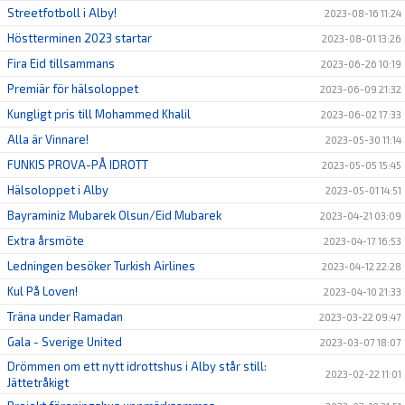
Streetfotboll i Alby!
2023-08-16 11:24
Höstterminen 2023 startar
2023-08-01 13:26
Fira Eid tillsammans
2023-06-26 10:19
Premiär för hälsoloppet
2023-06-09 21:32
Kungligt pris till Mohammed Khalil
2023-06-02 17:33
Alla är Vinnare!
2023-05-30 11:14
FUNKIS PROVA-PÅ IDROTT
2023-05-05 15:45
Hälsoloppet i Alby
2023-05-01 14:51
Bayraminiz Mubarek Olsun/Eid Mubarek
2023-04-21 03:09
Extra årsmöte
2023-04-17 16:53
Ledningen besöker Turkish Airlines
2023-04-12 22:28
Kul På Loven!
2023-04-10 21:33
Träna under Ramadan
2023-03-22 09:47
Gala - Sverige United
2023-03-07 18:07
Drömmen om ett nytt idrottshus i Alby står still:
2023-02-22 11:01
Jättetråkigt