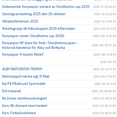
Dokumentär Konyaspor vinnare av Stockholms cup 2025
2025-11-06 20:27
Säsongsavslutning 2025 den 26 oktober
2025-10-21 22:54
Albykonferensen 2025
2025-10-14 16:37
Arbetsgrupp till Hälsoloppet 2026 eftersökes
2025-09-25 17:21
Konyaspor vinner Stockholms cup 2025!
2025-09-13 16:58
Konyaspor KIF klara för final i Stockholmscupen –
2025-08-30 07:24
historisk händelse för Alby och Botkyrka
Konyaspor X Islamic Relief
2025-08-15 14:34
2025-06-19
ALBY MATCENTER TROPHY
2025-05-07 17:35
Hälsoloppet närma sig! 31 Maj!
2025-04-17 10:47
Kul På Påsklovet Sportotek!
2025-04-13 13:13
Eid mubarak
2025-03-30 09:30
Nu börjar utomhussäsongen!
2025-03-26 13:38
Kurs: Bli domare inom basket
2025-03-02 13:09
Kurs: Fotbollsdomare
2025-03-02 13:06