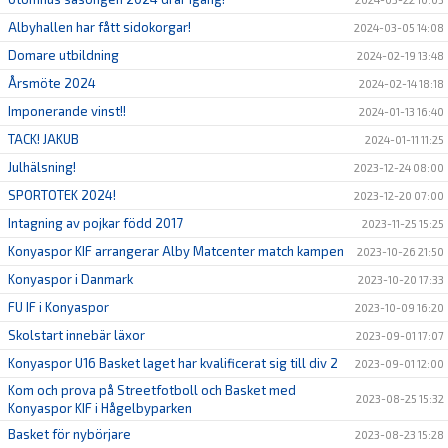
Albyhallen har fått sidokorgar!
2024-03-05 14:08
Domare utbildning
2024-02-19 13:48
Årsmöte 2024
2024-02-14 18:18
Imponerande vinst!!
2024-01-13 16:40
TACK! JAKUB
2024-01-11 11:25
Julhälsning!
2023-12-24 08:00
SPORTOTEK 2024!
2023-12-20 07:00
Intagning av pojkar född 2017
2023-11-25 15:25
Konyaspor KIF arrangerar Alby Matcenter match kampen
2023-10-26 21:50
Konyaspor i Danmark
2023-10-20 17:33
FU IF i Konyaspor
2023-10-09 16:20
Skolstart innebär läxor
2023-09-01 17:07
Konyaspor U16 Basket laget har kvalificerat sig till div 2
2023-09-01 12:00
Kom och prova på Streetfotboll och Basket med
2023-08-25 15:32
Konyaspor KIF i Hågelbyparken
Basket för nybörjare
2023-08-23 15:28