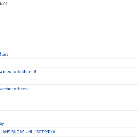
2023
ållet
ya med fotbollsfest!
ksamhet och resa.
tay
LIANS BILDAS - NU I BOTKYRKA