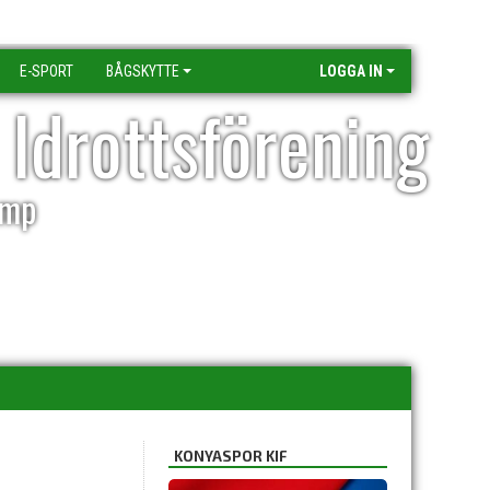
E-SPORT
BÅGSKYTTE
LOGGA IN
 Idrottsförening
amp
KONYASPOR KIF