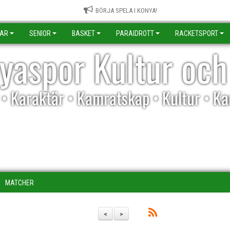
BÖRJA SPELA I KONYA!
KAR
SENIOR
BASKET
PARAIDROTT
RACKETSPORT
yaspor Kultur och
l • Karaktär • Kamratskap • Kultur • K
MATCHER
<
>