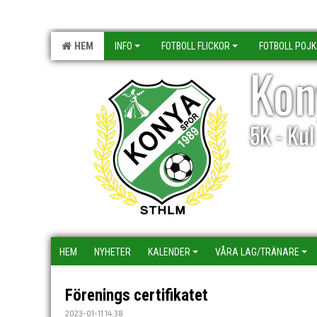
HEM
INFO
FOTBOLL FLICKOR
FOTBOLL POJ
Kon
5K - Ku
HEM
NYHETER
KALENDER
VÅRA LAG/TRÄNARE
Förenings certifikatet
2023-01-11 14:38