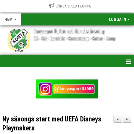
BÖRJA SPELA I KONYA!
HEM
LOGGA IN
Konyaspor Kultur och Idrottsförening
5K - Kul • Karaktär • Kamratskap • Kultur • Kamp
HEM
NYHETER
KALENDER
VÅRA LAG/TRÄNARE
Ny säsongs start med UEFA Disneys
<
>
MATCHER
Playmakers