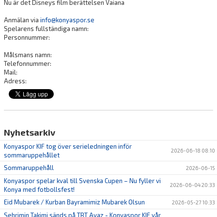
Nu är det Disneys film berättelsen Vaiana
Anmälan via
info@konyaspor.se
Spelarens fullständiga namn:
Personnummer:
Målsmans namn:
Telefonnummer:
Mail:
Adress:
Nyhetsarkiv
Konyaspor KIF tog över serieledningen inför
2026-06-18 08:10
sommaruppehållet
Sommaruppehåll
2026-06-15
Konyaspor spelar kval till Svenska Cupen – Nu fyller vi
2026-06-04 20:33
Konya med fotbollsfest!
Eid Mubarek / Kurban Bayramimiz Mubarek Olsun
2026-05-27 10:33
Sehrimin Takimi sänds på TRT Avaz - Konyaspor KIF vår