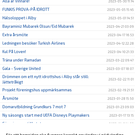
Alla är Vinnare!
2023-05-30 11:14
FUNKIS PROVA-PÅ IDROTT
2023-05-05 15:45
Hälsoloppet i Alby
2023-05-01 14:51
Bayraminiz Mubarek Olsun/Eid Mubarek
2023-04-21 03:09
Extra årsmöte
2023-04-17 16:53
Ledningen besöker Turkish Airlines
2023-04-12 22:28
Kul På Loven!
2023-04-10 21:33
Träna under Ramadan
2023-03-22 09:47
Gala - Sverige United
2023-03-07 18:07
Drömmen om ett nytt idrottshus i Alby står still:
2023-02-22 11:01
Jättetråkigt
Projekt föreningshus uppmärksammas
2023-02-19 21:51
Årsmöte
2023-01-28 15:50
Domarutbildning Grundkurs 7 mot 7
2023-01-23 09:03
Ny säsongs start med UEFA Disneys Playmakers
2023-01-17 13:15
Förenings certifikatet
2023-01-11 14:38
Föreningshus Politiker träff!
2023-01-11 14:12
För att hemsidan ska fungera korrekt använder vi nödvändiga