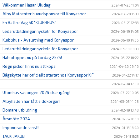
Välkommen Hasan Uludag
2024-07-28 11:04
Alby Matcenter huvudsponsor till Konyaspor
2024-07-20 15:13
En Bättre Väg 5K "KLUBBHUS"
2024-06-21 12:33
Ledarutbildningar nyckeln för Konyaspor
2024-06-19 14:05
Klubbhus - Avslutning med Konyaspor
2024-06-10 14:56
Ledarutbildningar nyckeln för Konyaspor
2024-06-10 00:13
Hälsoloppet nu på Lördag 25/5!
2024-05-22 16:22
Regn jackor finns nu att köpa!
2024-04-26 09:46
Bågskytte har officiellt startat hos Konyaspor KIF
2024-04-22 14:17
2024-04-14 17:39
Utomhus säsongen 2024 drar igång!
2024-03-22 10:05
Albyhallen har fått sidokorgar!
2024-03-05 14:08
Domare utbildning
2024-02-19 13:48
Årsmöte 2024
2024-02-14 18:18
Imponerande vinst!!
2024-01-13 16:40
TACK! JAKUB
2024-01-11 11:25