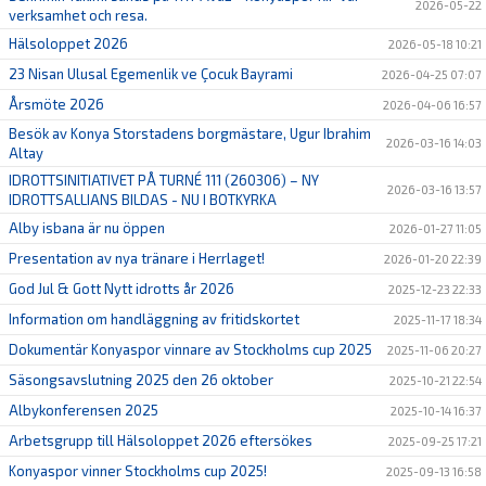
2026-05-22
verksamhet och resa.
Hälsoloppet 2026
2026-05-18 10:21
23 Nisan Ulusal Egemenlik ve Çocuk Bayrami
2026-04-25 07:07
Årsmöte 2026
2026-04-06 16:57
Besök av Konya Storstadens borgmästare, Ugur Ibrahim
2026-03-16 14:03
Altay
IDROTTSINITIATIVET PÅ TURNÉ 111 (260306) – NY
2026-03-16 13:57
IDROTTSALLIANS BILDAS - NU I BOTKYRKA
Alby isbana är nu öppen
2026-01-27 11:05
Presentation av nya tränare i Herrlaget!
2026-01-20 22:39
God Jul & Gott Nytt idrotts år 2026
2025-12-23 22:33
Information om handläggning av fritidskortet
2025-11-17 18:34
Dokumentär Konyaspor vinnare av Stockholms cup 2025
2025-11-06 20:27
Säsongsavslutning 2025 den 26 oktober
2025-10-21 22:54
Albykonferensen 2025
2025-10-14 16:37
Arbetsgrupp till Hälsoloppet 2026 eftersökes
2025-09-25 17:21
Konyaspor vinner Stockholms cup 2025!
2025-09-13 16:58