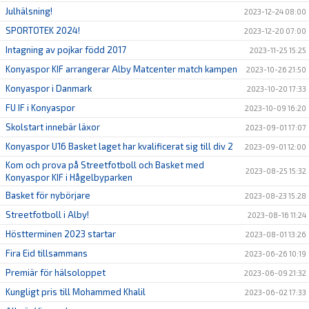
Julhälsning!
2023-12-24 08:00
SPORTOTEK 2024!
2023-12-20 07:00
Intagning av pojkar född 2017
2023-11-25 15:25
Konyaspor KIF arrangerar Alby Matcenter match kampen
2023-10-26 21:50
Konyaspor i Danmark
2023-10-20 17:33
FU IF i Konyaspor
2023-10-09 16:20
Skolstart innebär läxor
2023-09-01 17:07
Konyaspor U16 Basket laget har kvalificerat sig till div 2
2023-09-01 12:00
Kom och prova på Streetfotboll och Basket med
2023-08-25 15:32
Konyaspor KIF i Hågelbyparken
Basket för nybörjare
2023-08-23 15:28
Streetfotboll i Alby!
2023-08-16 11:24
Höstterminen 2023 startar
2023-08-01 13:26
Fira Eid tillsammans
2023-06-26 10:19
Premiär för hälsoloppet
2023-06-09 21:32
Kungligt pris till Mohammed Khalil
2023-06-02 17:33