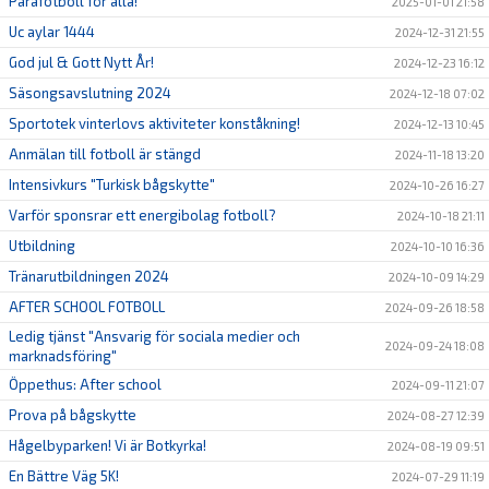
Parafotboll för alla!
2025-01-01 21:58
Uc aylar 1444
2024-12-31 21:55
God jul & Gott Nytt År!
2024-12-23 16:12
Säsongsavslutning 2024
2024-12-18 07:02
Sportotek vinterlovs aktiviteter konståkning!
2024-12-13 10:45
Anmälan till fotboll är stängd
2024-11-18 13:20
Intensivkurs "Turkisk bågskytte"
2024-10-26 16:27
Varför sponsrar ett energibolag fotboll?
2024-10-18 21:11
Utbildning
2024-10-10 16:36
Tränarutbildningen 2024
2024-10-09 14:29
AFTER SCHOOL FOTBOLL
2024-09-26 18:58
Ledig tjänst "Ansvarig för sociala medier och
2024-09-24 18:08
marknadsföring"
Öppethus: After school
2024-09-11 21:07
Prova på bågskytte
2024-08-27 12:39
Hågelbyparken! Vi är Botkyrka!
2024-08-19 09:51
En Bättre Väg 5K!
2024-07-29 11:19