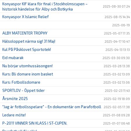
Konyaspor KIF klara för final i Stockholmscupen –
2025-08-30 07:24
historisk händelse för Alby och Botkyrka
Konyaspor X Islamic Relief
2025-08-15 14:34
2025-06-19
ALBY MATCENTER TROPHY
2025-05-07 17:35
Hälsoloppet närma sig! 31 Maj!
2025-04-17 10:47
Kul På Påsklovet Sportotek!
2025-04-13 13:13
Eid mubarak
2025-03-30 09:30
Nu börjar utomhussäsongen!
2025-03-26 13:38
Kurs: Bli domare inom basket
2025-03-02 13:09
Kurs: Fotbollsdomare
2025-03-02 13:06
SPORTLOV - Öppet tider
2025-02-23 11:43
Årsmöte 2025
2025-02-19 18:09
"Jag är fotbollsspelare" - En dokumentär om Parafotboll
2025-02-05 17:38
Ledare möte!
2025-01-08 09:28
P-2011 VINNER SIN KLASS I ST-CUPEN.
2025-01-07 06:48