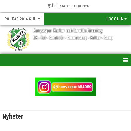
BÖRJA SPELA I KONYA!
POJKAR 2014 GUL
LOGGA IN
Konyaspor Kultur och Idrottsförening
5K - Kul • Karaktär • Kamratskap • Kultur • Kamp
HEM
NYHETER
KALENDER
MATCHER
Nyheter
TRUPPEN