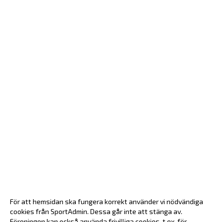
För att hemsidan ska fungera korrekt använder vi nödvändiga
cookies från SportAdmin. Dessa går inte att stänga av.
Föreningen kan också använda frivilliga cookies, t.ex. för