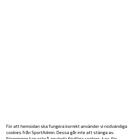
För att hemsidan ska fungera korrekt använder vi nödvändiga
cookies från SportAdmin. Dessa går inte att stänga av.
Föreningen kan också använda frivilliga cookies, t.ex. för