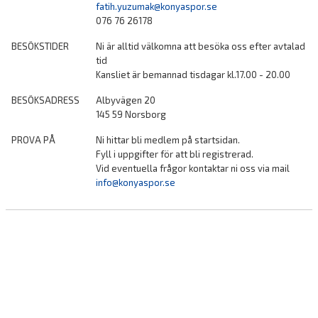
fatih.yuzumak@konyaspor.se
DOKUMENT
076 76 26178
KONTAKT
BESÖKSTIDER
Ni är alltid välkomna att besöka oss efter avtalad
tid
Kansliet är bemannad tisdagar kl.17.00 - 20.00
BESÖKSADRESS
Albyvägen 20
145 59 Norsborg
PROVA PÅ
Ni hittar bli medlem på startsidan.
Fyll i uppgifter för att bli registrerad.
Vid eventuella frågor kontaktar ni oss via mail
info@konyaspor.se