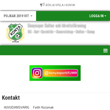
BÖRJA SPELA I KONYA!
POJKAR 2019 VIT
LOGGA IN
Konyaspor Kultur och Idrottsförening
5K - Kul • Karaktär • Kamratskap • Kultur • Kamp
HEM
NYHETER
KALENDER
TRUPPEN
Kontakt
BILDGALLERI
HUVUDANSVARIG
Fatih Yüzümak