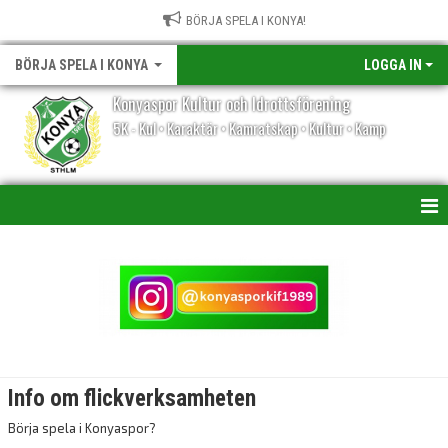
BÖRJA SPELA I KONYA!
BÖRJA SPELA I KONYA
LOGGA IN
Konyaspor Kultur och Idrottsförening
5K - Kul • Karaktär • Kamratskap • Kultur • Kamp
INFO
KNATTAVERKSAMHET
FLICKVERKSAMHET
FOTBOLLSVERKSAMHET
Info om flickverksamheten
PARAFOTBOLL KÖLISTA
Börja spela i Konyaspor?