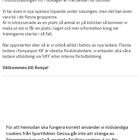
Fotbollssäsongen för Flicklaget är från januari till oktober.
Vi tar även in nya spelare löpande under säsongen, men det kan även
vara kö i de flesta grupperna.
Är ni intresserade av en plats så anmäl er på kölistan så kommer vi
maila ut om ni får en plats i laget och mer information kring när
träningarna startar i så fall.
När uppstarten sker så är vi också alltid i behov av nya ledare. Flesta
ledare i Konyaspor KIF är ideella föräldraledare, vi erbjuder alla våra
ledare utbildning via StFF eller interna fortutbildning.
Välkommen till Konya!
För att hemsidan ska fungera korrekt använder vi nödvändiga
cookies från SportAdmin. Dessa går inte att stänga av.
Föreningen kan också använda frivilliga cookies, t.ex. för