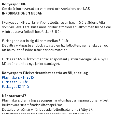
Konyaspor KIF
Om du är intresserad att vara med och spela hos oss
LÄS
INFORMATIONEN NEDAN.
I Konyaspor KIF startar vi flickfotbolls resan fr.o.m. 5 års åldern. Alla
som vill Leka, Lära, Busa med inriktning fotboll är välkommen till oss där
vi introducera fotboll hos flickor 5-8 år.
Flicklaget riktar in sig till barn mellan 8-11 år
Det allra viktigaste är dock att glädjen till fotbollen, gemenskapen och
att ha roligt på både träningar och matcher.
Flicklaget 12-14 år kommer tränar spontant just nu fredagar på Alby BP.
Målet är att bilda nya junior damlaget.
Konyaspors Flickverksamhet består av följande lag
Playmakers / F-2016
Flicklaget 8-11 år
Flicklaget 12-14 år
När startar vi?
Playmakers drar igång säsongen när utomhusträningarna börjar, vilket
brukar vara runt månadsskiftet april/maj.
Detta beror på när vi får beträda fotbollsplanerna i Alby BP.